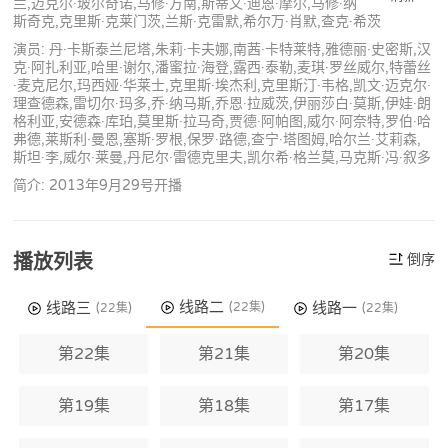
兰,迈克尔·玻尔奇诺,马修·方南,斯蒂文·迪恩·摩尔,马修·纳
斯奇克,克里斯·克莱门茨,兰斯·克雷默,希尔万·肖默,查克·希茨
演员: 丹·卡斯泰兰尼塔,朱莉·卡夫娜,南茜·卡特莱特,雅德丽·史密斯,汉
克·阿扎利亚,哈里·谢尔,潘蜜拉·海登,露西·泰勒,麦琪·罗丝威尔,特蕾丝
·麦克尼尔,玛西娅·华莱士,克里斯·埃杰利,克里斯汀·韦格,凯文·迈克尔·
理查德森,雷切尔·玛多,乔·纳马斯,乔恩·拉威茨,伊丽莎白·莫斯,伊娃·朗
格利亚,安德森·库珀,莫里斯·拉马奇,贾德·阿帕图,威尔·阿奈特,罗伯·哈
弗德,莱斯利·曼恩,塞斯·罗根,保罗·路德,查宁·塔图姆,哈尔兰·艾莉森,
斯坦·李,威尔·莱曼,丹尼尔·雷德克里夫,凯尔希·格兰莫,马克斯·冯·叙多
简介: 2013年9月29号开播
播放列表
倒序
线路二
线路三
线路一
(22集)
(22集)
(22集)
第22集
第21集
第20集
第19集
第18集
第17集