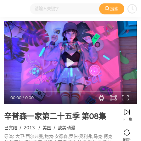
搜索
大家在看
日本动漫
国产动漫
欧美动漫
动漫电影
00:00
/
0:00
辛普森一家第二十五季
第08集
下一集
已完结
/
2013
/
美国
/
欧美动漫
导演: 大卫·西尔弗曼,鲍勃·安德森,罗伯·奥利弗,马克·柯克
刷新