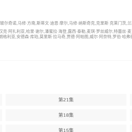
·玻尔奇诺,马修·方南,斯蒂文·迪恩·摩尔,马修·纳斯奇克,克里斯·克莱门茨,兰
汉克·阿扎利亚,哈里·谢尔,潘蜜拉·海登,露西·泰勒,麦琪·罗丝威尔,特蕾丝·
朗格利亚,安德森·库珀,莫里斯·拉马奇,贾德·阿帕图,威尔·阿奈特,罗伯·哈弗德
第21集
第18集
第15集