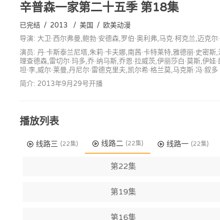
辛普森一家第二十五季
第18集
已完结
/
2013
/
美国
/
欧美动漫
导演: 大卫·西尔弗曼,鲍勃·安德森,罗伯·奥利弗,马克·柯克兰,迈克尔
演员: 丹·卡斯泰兰尼塔,朱莉·卡夫娜,南茜·卡特莱特,雅德丽·史密斯,
理查德森,雷切尔·玛多,乔·纳马斯,乔恩·拉威茨,伊丽莎白·莫斯,伊娃·
坦·李,威尔·莱曼,丹尼尔·雷德克里夫,凯尔希·格兰莫,马克斯·冯·叙多
简介: 2013年9月29号开播
播放列表
线路二
线路三
线路一
(22集)
(22集)
(22集)
第22集
第19集
第16集