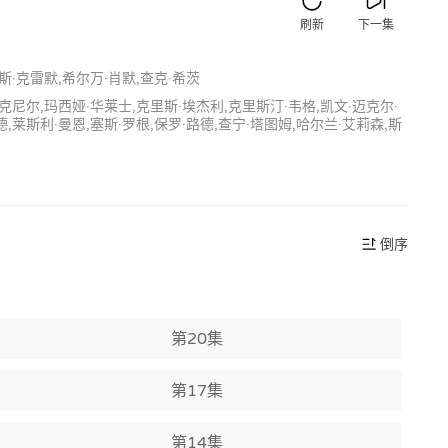
刷新
下一集
斯·克雷默,希尔万·肖默,查克·希茨
麦克尼尔,玛西娅·华莱士,克里斯·埃杰利,克里斯汀·韦格,凯文·迈克尔·
,莱斯利·曼恩,塞斯·罗根,保罗·路德,查宁·塔图姆,哈尔兰·艾莉森,斯
倒序
第20集
第17集
第14集