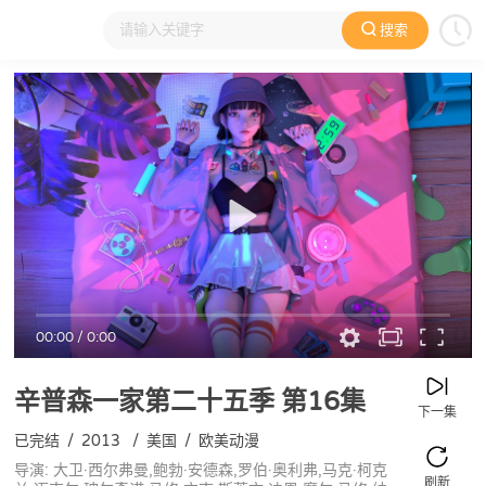
搜索
大家在看
日本动漫
国产动漫
欧美动漫
动漫电影
00:00
/
0:00
辛普森一家第二十五季
第16集
下一集
已完结
/
2013
/
美国
/
欧美动漫
导演: 大卫·西尔弗曼,鲍勃·安德森,罗伯·奥利弗,马克·柯克
刷新