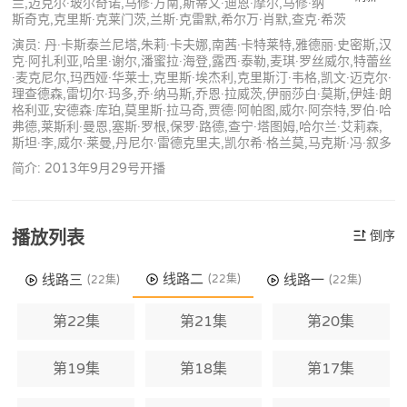
兰,迈克尔·玻尔奇诺,马修·方南,斯蒂文·迪恩·摩尔,马修·纳
斯奇克,克里斯·克莱门茨,兰斯·克雷默,希尔万·肖默,查克·希茨
演员: 丹·卡斯泰兰尼塔,朱莉·卡夫娜,南茜·卡特莱特,雅德丽·史密斯,汉
克·阿扎利亚,哈里·谢尔,潘蜜拉·海登,露西·泰勒,麦琪·罗丝威尔,特蕾丝
·麦克尼尔,玛西娅·华莱士,克里斯·埃杰利,克里斯汀·韦格,凯文·迈克尔·
理查德森,雷切尔·玛多,乔·纳马斯,乔恩·拉威茨,伊丽莎白·莫斯,伊娃·朗
格利亚,安德森·库珀,莫里斯·拉马奇,贾德·阿帕图,威尔·阿奈特,罗伯·哈
弗德,莱斯利·曼恩,塞斯·罗根,保罗·路德,查宁·塔图姆,哈尔兰·艾莉森,
斯坦·李,威尔·莱曼,丹尼尔·雷德克里夫,凯尔希·格兰莫,马克斯·冯·叙多
简介: 2013年9月29号开播
播放列表
倒序
线路二
线路三
线路一
(22集)
(22集)
(22集)
第22集
第21集
第20集
第19集
第18集
第17集