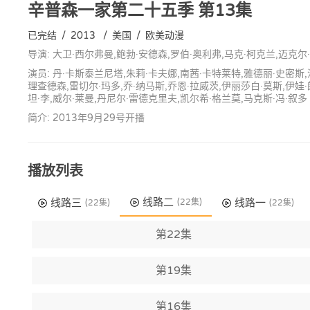
辛普森一家第二十五季
第13集
已完结
/
2013
/
美国
/
欧美动漫
导演: 大卫·西尔弗曼,鲍勃·安德森,罗伯·奥利弗,马克·柯克兰,迈克尔
演员: 丹·卡斯泰兰尼塔,朱莉·卡夫娜,南茜·卡特莱特,雅德丽·史密斯,
理查德森,雷切尔·玛多,乔·纳马斯,乔恩·拉威茨,伊丽莎白·莫斯,伊娃·
坦·李,威尔·莱曼,丹尼尔·雷德克里夫,凯尔希·格兰莫,马克斯·冯·叙多
简介: 2013年9月29号开播
播放列表
线路二
线路三
线路一
(22集)
(22集)
(22集)
第22集
第19集
第16集