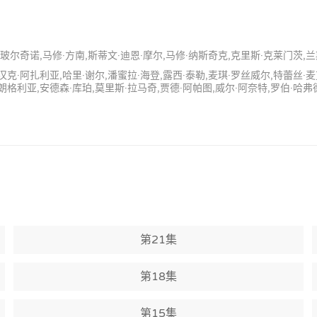
·玻尔奇诺,马修·方南,斯蒂文·迪恩·摩尔,马修·纳斯奇克,克里斯·克莱门茨,兰
汉克·阿扎利亚,哈里·谢尔,潘蜜拉·海登,露西·泰勒,麦琪·罗丝威尔,特蕾丝·
朗格利亚,安德森·库珀,莫里斯·拉马奇,贾德·阿帕图,威尔·阿奈特,罗伯·哈弗德
第21集
第18集
第15集