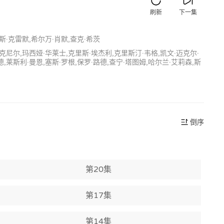
刷新
下一集
斯·克雷默,希尔万·肖默,查克·希茨
麦克尼尔,玛西娅·华莱士,克里斯·埃杰利,克里斯汀·韦格,凯文·迈克尔·
,莱斯利·曼恩,塞斯·罗根,保罗·路德,查宁·塔图姆,哈尔兰·艾莉森,斯
倒序
第20集
第17集
第14集