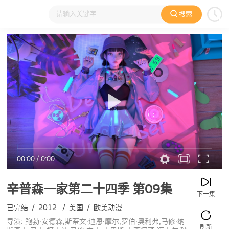
搜索
大家在看
日本动漫
国产动漫
欧美动漫
动漫电影
00:00
/
0:00
辛普森一家第二十四季
第09集
下一集
已完结
/
2012
/
美国
/
欧美动漫
导演: 鲍勃·安德森,斯蒂文·迪恩·摩尔,罗伯·奥利弗,马修·纳
刷新