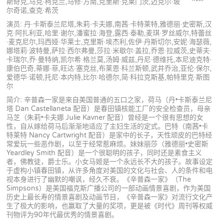
斯奇克,马克·柯克兰,马修·方南,克里斯·克莱门茨,迈克尔·玻
尔奇诺,查克·希茨
演员: 丹·卡斯泰兰尼塔,朱莉·卡夫娜,南茜·卡特莱特,雅德丽·史密斯,汉
克·阿扎利亚,哈里·谢尔,潘蜜拉·海登,露西·泰勒,麦琪·罗丝威尔,特蕾丝
·麦克尼尔,玛西娅·华莱士,克里斯·埃杰利,佐伊·丹斯切尔,安妮·海瑟薇,
娜塔莉·波特曼,萨拉·西尔弗曼,莎拉·米歇尔·盖拉,乔恩·拉威茨,史蒂夫·
卡瑞尔,乔·曼特纳,凯尔希·格兰莫,汤姆·威兹,丹尼·德维托,本尼迪克特·
康伯巴奇,蒂娜·菲,旺达·塞克丝,布莱恩·科兰斯顿,武井乔治,亚伦·保尔,
爱德华·诺顿,托尼·本内特,比尔·哈德尔,简·科拉克斯基,帕特里克·斯图
尔
简介: 辛普森一家是来自美国普通的五口之家，荷马（丹•卡斯泰兰尼
塔 Dan Castellaneta 配音）是春田镇核能工厂的安全检查员，母亲
马芝（朱莉•卡夫娜 Julie Kavner 配音）曾经是一个很有思想的女
性，自从嫁给荷马后渐渐地适应了主妇生活的定式。巴特（南茜•卡
特莱特 Nancy Cartwright 配音）是家中的长子，天性顽皮的巴特经
常爱玩一些恶作剧，以至于经常惹麻烦。妹妹丽莎（雅德丽•史密斯
Yeardley Smith 配音）是一个很聪明的孩子，同时还是素食主义
者，佛教徒，爵士乐。小女马姬是一个永远长不大的孩子。故事设定
于虚构小镇春田镇，从许多角度对美国的文化与社会、人的条件和电
视本身进行了幽默的嘲讽，经久不衰。《辛普森一家》（The
Simpsons）是美国福克斯广播公司的一部动画情景喜剧，作为美国
历史上最长寿的情景喜剧及动画节目，《辛普森一家》对流行文化产
生了极大的影响，也赢取了大量的奖项，更是被《时代》周刊等权威
刊物评为90年代最优秀的情景喜剧。