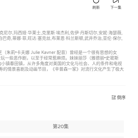
刷新
下一集
麦克尼尔,玛西娅·华莱士,克里斯·埃杰利,佐伊·丹斯切尔,安妮·海瑟薇,
伯巴奇,蒂娜·菲,旺达·塞克丝,布莱恩·科兰斯顿,武井乔治,亚伦·保尔,
朱莉•卡夫娜 Julie Kavner 配音）曾经是一个很有思想的女
经常爱玩一些恶作剧，以至于经常惹麻烦。妹妹丽莎（雅德丽•史密斯
于虚构小镇春田镇，从许多角度对美国的文化与社会、人的条件和电视
最长寿的情景喜剧及动画节目，《辛普森一家》对流行文化产生了极大
倒序
第20集