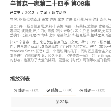
辛普森一家第二十四季
第08集
已完结
/
2012
/
美国
/
欧美动漫
导演: 鲍勃·安德森,斯蒂文·迪恩·摩尔,罗伯·奥利弗,马修·纳斯奇克,
演员: 丹·卡斯泰兰尼塔,朱莉·卡夫娜,南茜·卡特莱特,雅德丽·史密斯,
娜塔莉·波特曼,萨拉·西尔弗曼,莎拉·米歇尔·盖拉,乔恩·拉威茨,史蒂夫
爱德华·诺顿,托尼·本内特,比尔·哈德尔,简·科拉克斯基,帕特里克·斯
简介: 辛普森一家是来自美国普通的五口之家，荷马（丹•卡斯泰兰尼塔 D
性，自从嫁给荷马后渐渐地适应了主妇生活的定式。巴特（南茜•卡特莱
Yeardley Smith 配音）是一个很聪明的孩子，同时还
本身进行了幽默的嘲讽，经久不衰。《辛普森一家》（The Si
的影响，也赢取了大量的奖项，更是被《时代》周刊等权威刊物评
播放列表
线路二
线路三
线路一
(22集)
(22集)
(22集)
第22集