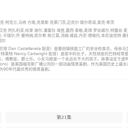
马克·柯克兰,马修·方南,克里斯·克莱门茨,迈克尔·玻尔奇诺,查克·希茨
汉克·阿扎利亚,哈里·谢尔,潘蜜拉·海登,露西·泰勒,麦琪·罗丝威尔,特蕾丝·
·卡瑞尔,乔·曼特纳,凯尔希·格兰莫,汤姆·威兹,丹尼·德维托,本尼迪克特·康
图尔
an Castellaneta 配音）是春田镇核能工厂的安全检查员，母亲马芝（
特 Nancy Cartwright 配音）是家中的长子，天性顽皮的巴特
是素食主义者，佛教徒，爵士乐。小女马姬是一个永远长不大的孩子。故事设定
mpsons）是美国福克斯广播公司的一部动画情景喜剧，作为美国历史上
为90年代最优秀的情景喜剧。
第21集