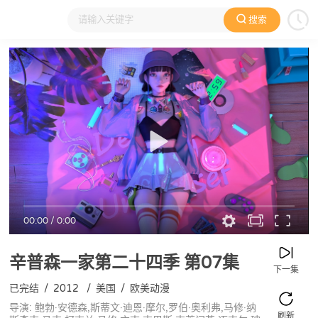
搜索
大家在看
日本动漫
国产动漫
欧美动漫
动漫电影
00:00
/
0:00
辛普森一家第二十四季
第07集
下一集
已完结
/
2012
/
美国
/
欧美动漫
导演: 鲍勃·安德森,斯蒂文·迪恩·摩尔,罗伯·奥利弗,马修·纳
刷新