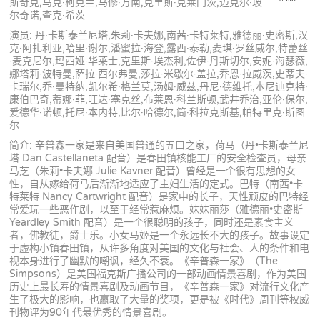
斯奇克,马克·柯克兰,马修·方南,克里斯·克莱门茨,迈克尔·玻
尔奇诺,查克·希茨
演员: 丹·卡斯泰兰尼塔,朱莉·卡夫娜,南茜·卡特莱特,雅德丽·史密斯,汉
克·阿扎利亚,哈里·谢尔,潘蜜拉·海登,露西·泰勒,麦琪·罗丝威尔,特蕾丝
·麦克尼尔,玛西娅·华莱士,克里斯·埃杰利,佐伊·丹斯切尔,安妮·海瑟薇,
娜塔莉·波特曼,萨拉·西尔弗曼,莎拉·米歇尔·盖拉,乔恩·拉威茨,史蒂夫·
卡瑞尔,乔·曼特纳,凯尔希·格兰莫,汤姆·威兹,丹尼·德维托,本尼迪克特·
康伯巴奇,蒂娜·菲,旺达·塞克丝,布莱恩·科兰斯顿,武井乔治,亚伦·保尔,
爱德华·诺顿,托尼·本内特,比尔·哈德尔,简·科拉克斯基,帕特里克·斯图
尔
简介: 辛普森一家是来自美国普通的五口之家，荷马（丹•卡斯泰兰尼
塔 Dan Castellaneta 配音）是春田镇核能工厂的安全检查员，母亲
马芝（朱莉•卡夫娜 Julie Kavner 配音）曾经是一个很有思想的女
性，自从嫁给荷马后渐渐地适应了主妇生活的定式。巴特（南茜•卡
特莱特 Nancy Cartwright 配音）是家中的长子，天性顽皮的巴特经
常爱玩一些恶作剧，以至于经常惹麻烦。妹妹丽莎（雅德丽•史密斯
Yeardley Smith 配音）是一个很聪明的孩子，同时还是素食主义
者，佛教徒，爵士乐。小女马姬是一个永远长不大的孩子。故事设定
于虚构小镇春田镇，从许多角度对美国的文化与社会、人的条件和电
视本身进行了幽默的嘲讽，经久不衰。《辛普森一家》（The
Simpsons）是美国福克斯广播公司的一部动画情景喜剧，作为美国
历史上最长寿的情景喜剧及动画节目，《辛普森一家》对流行文化产
生了极大的影响，也赢取了大量的奖项，更是被《时代》周刊等权威
刊物评为90年代最优秀的情景喜剧。