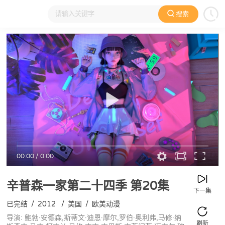
搜索
大家在看
日本动漫
国产动漫
欧美动漫
动漫电影
00:00
/
0:00
辛普森一家第二十四季
第20集
下一集
已完结
/
2012
/
美国
/
欧美动漫
导演: 鲍勃·安德森,斯蒂文·迪恩·摩尔,罗伯·奥利弗,马修·纳
刷新