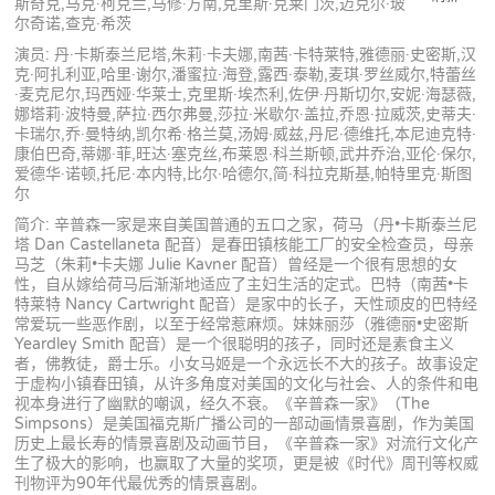
斯奇克,马克·柯克兰,马修·方南,克里斯·克莱门茨,迈克尔·玻
尔奇诺,查克·希茨
演员: 丹·卡斯泰兰尼塔,朱莉·卡夫娜,南茜·卡特莱特,雅德丽·史密斯,汉
克·阿扎利亚,哈里·谢尔,潘蜜拉·海登,露西·泰勒,麦琪·罗丝威尔,特蕾丝
·麦克尼尔,玛西娅·华莱士,克里斯·埃杰利,佐伊·丹斯切尔,安妮·海瑟薇,
娜塔莉·波特曼,萨拉·西尔弗曼,莎拉·米歇尔·盖拉,乔恩·拉威茨,史蒂夫·
卡瑞尔,乔·曼特纳,凯尔希·格兰莫,汤姆·威兹,丹尼·德维托,本尼迪克特·
康伯巴奇,蒂娜·菲,旺达·塞克丝,布莱恩·科兰斯顿,武井乔治,亚伦·保尔,
爱德华·诺顿,托尼·本内特,比尔·哈德尔,简·科拉克斯基,帕特里克·斯图
尔
简介: 辛普森一家是来自美国普通的五口之家，荷马（丹•卡斯泰兰尼
塔 Dan Castellaneta 配音）是春田镇核能工厂的安全检查员，母亲
马芝（朱莉•卡夫娜 Julie Kavner 配音）曾经是一个很有思想的女
性，自从嫁给荷马后渐渐地适应了主妇生活的定式。巴特（南茜•卡
特莱特 Nancy Cartwright 配音）是家中的长子，天性顽皮的巴特经
常爱玩一些恶作剧，以至于经常惹麻烦。妹妹丽莎（雅德丽•史密斯
Yeardley Smith 配音）是一个很聪明的孩子，同时还是素食主义
者，佛教徒，爵士乐。小女马姬是一个永远长不大的孩子。故事设定
于虚构小镇春田镇，从许多角度对美国的文化与社会、人的条件和电
视本身进行了幽默的嘲讽，经久不衰。《辛普森一家》（The
Simpsons）是美国福克斯广播公司的一部动画情景喜剧，作为美国
历史上最长寿的情景喜剧及动画节目，《辛普森一家》对流行文化产
生了极大的影响，也赢取了大量的奖项，更是被《时代》周刊等权威
刊物评为90年代最优秀的情景喜剧。