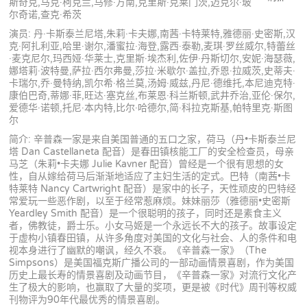
斯奇克,马克·柯克兰,马修·方南,克里斯·克莱门茨,迈克尔·玻
尔奇诺,查克·希茨
演员: 丹·卡斯泰兰尼塔,朱莉·卡夫娜,南茜·卡特莱特,雅德丽·史密斯,汉
克·阿扎利亚,哈里·谢尔,潘蜜拉·海登,露西·泰勒,麦琪·罗丝威尔,特蕾丝
·麦克尼尔,玛西娅·华莱士,克里斯·埃杰利,佐伊·丹斯切尔,安妮·海瑟薇,
娜塔莉·波特曼,萨拉·西尔弗曼,莎拉·米歇尔·盖拉,乔恩·拉威茨,史蒂夫·
卡瑞尔,乔·曼特纳,凯尔希·格兰莫,汤姆·威兹,丹尼·德维托,本尼迪克特·
康伯巴奇,蒂娜·菲,旺达·塞克丝,布莱恩·科兰斯顿,武井乔治,亚伦·保尔,
爱德华·诺顿,托尼·本内特,比尔·哈德尔,简·科拉克斯基,帕特里克·斯图
尔
简介: 辛普森一家是来自美国普通的五口之家，荷马（丹•卡斯泰兰尼
塔 Dan Castellaneta 配音）是春田镇核能工厂的安全检查员，母亲
马芝（朱莉•卡夫娜 Julie Kavner 配音）曾经是一个很有思想的女
性，自从嫁给荷马后渐渐地适应了主妇生活的定式。巴特（南茜•卡
特莱特 Nancy Cartwright 配音）是家中的长子，天性顽皮的巴特经
常爱玩一些恶作剧，以至于经常惹麻烦。妹妹丽莎（雅德丽•史密斯
Yeardley Smith 配音）是一个很聪明的孩子，同时还是素食主义
者，佛教徒，爵士乐。小女马姬是一个永远长不大的孩子。故事设定
于虚构小镇春田镇，从许多角度对美国的文化与社会、人的条件和电
视本身进行了幽默的嘲讽，经久不衰。《辛普森一家》（The
Simpsons）是美国福克斯广播公司的一部动画情景喜剧，作为美国
历史上最长寿的情景喜剧及动画节目，《辛普森一家》对流行文化产
生了极大的影响，也赢取了大量的奖项，更是被《时代》周刊等权威
刊物评为90年代最优秀的情景喜剧。