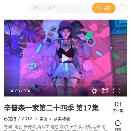
搜索
大家在看
日本动漫
国产动漫
欧美动漫
动漫电影
00:00
/
0:00
辛普森一家第二十四季
第17集
下一集
已完结
/
2012
/
美国
/
欧美动漫
导演: 鲍勃·安德森,斯蒂文·迪恩·摩尔,罗伯·奥利弗,马修·纳
刷新