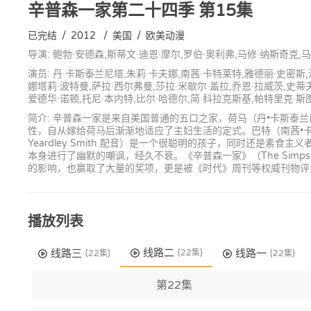
辛普森一家第二十四季
第15集
已完结
/
2012
/
美国
/
欧美动漫
导演: 鲍勃·安德森,斯蒂文·迪恩·摩尔,罗伯·奥利弗,马修·纳斯奇克,
演员: 丹·卡斯泰兰尼塔,朱莉·卡夫娜,南茜·卡特莱特,雅德丽·史密斯,
娜塔莉·波特曼,萨拉·西尔弗曼,莎拉·米歇尔·盖拉,乔恩·拉威茨,史蒂夫
爱德华·诺顿,托尼·本内特,比尔·哈德尔,简·科拉克斯基,帕特里克·斯
简介: 辛普森一家是来自美国普通的五口之家，荷马（丹•卡斯泰兰尼塔 D
性，自从嫁给荷马后渐渐地适应了主妇生活的定式。巴特（南茜•卡特莱
Yeardley Smith 配音）是一个很聪明的孩子，同时还
本身进行了幽默的嘲讽，经久不衰。《辛普森一家》（The Si
的影响，也赢取了大量的奖项，更是被《时代》周刊等权威刊物评
播放列表
线路二
线路三
线路一
(22集)
(22集)
(22集)
第22集