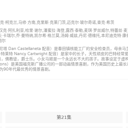
马克·柯克兰,马修·方南,克里斯·克莱门茨,迈克尔·玻尔奇诺,查克·希茨
汉克·阿扎利亚,哈里·谢尔,潘蜜拉·海登,露西·泰勒,麦琪·罗丝威尔,特蕾丝·
·卡瑞尔,乔·曼特纳,凯尔希·格兰莫,汤姆·威兹,丹尼·德维托,本尼迪克特·康
图尔
an Castellaneta 配音）是春田镇核能工厂的安全检查员，母亲马芝（
特 Nancy Cartwright 配音）是家中的长子，天性顽皮的巴特
是素食主义者，佛教徒，爵士乐。小女马姬是一个永远长不大的孩子。故事设定
mpsons）是美国福克斯广播公司的一部动画情景喜剧，作为美国历史上
为90年代最优秀的情景喜剧。
第21集