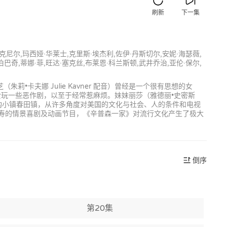
刷新
下一集
麦克尼尔,玛西娅·华莱士,克里斯·埃杰利,佐伊·丹斯切尔,安妮·海瑟薇,
伯巴奇,蒂娜·菲,旺达·塞克丝,布莱恩·科兰斯顿,武井乔治,亚伦·保尔,
朱莉•卡夫娜 Julie Kavner 配音）曾经是一个很有思想的女
经常爱玩一些恶作剧，以至于经常惹麻烦。妹妹丽莎（雅德丽•史密斯
于虚构小镇春田镇，从许多角度对美国的文化与社会、人的条件和电视
最长寿的情景喜剧及动画节目，《辛普森一家》对流行文化产生了极大
倒序
第20集