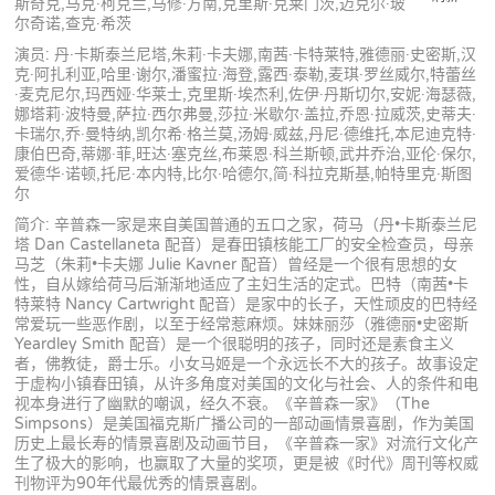
斯奇克,马克·柯克兰,马修·方南,克里斯·克莱门茨,迈克尔·玻
尔奇诺,查克·希茨
演员: 丹·卡斯泰兰尼塔,朱莉·卡夫娜,南茜·卡特莱特,雅德丽·史密斯,汉
克·阿扎利亚,哈里·谢尔,潘蜜拉·海登,露西·泰勒,麦琪·罗丝威尔,特蕾丝
·麦克尼尔,玛西娅·华莱士,克里斯·埃杰利,佐伊·丹斯切尔,安妮·海瑟薇,
娜塔莉·波特曼,萨拉·西尔弗曼,莎拉·米歇尔·盖拉,乔恩·拉威茨,史蒂夫·
卡瑞尔,乔·曼特纳,凯尔希·格兰莫,汤姆·威兹,丹尼·德维托,本尼迪克特·
康伯巴奇,蒂娜·菲,旺达·塞克丝,布莱恩·科兰斯顿,武井乔治,亚伦·保尔,
爱德华·诺顿,托尼·本内特,比尔·哈德尔,简·科拉克斯基,帕特里克·斯图
尔
简介: 辛普森一家是来自美国普通的五口之家，荷马（丹•卡斯泰兰尼
塔 Dan Castellaneta 配音）是春田镇核能工厂的安全检查员，母亲
马芝（朱莉•卡夫娜 Julie Kavner 配音）曾经是一个很有思想的女
性，自从嫁给荷马后渐渐地适应了主妇生活的定式。巴特（南茜•卡
特莱特 Nancy Cartwright 配音）是家中的长子，天性顽皮的巴特经
常爱玩一些恶作剧，以至于经常惹麻烦。妹妹丽莎（雅德丽•史密斯
Yeardley Smith 配音）是一个很聪明的孩子，同时还是素食主义
者，佛教徒，爵士乐。小女马姬是一个永远长不大的孩子。故事设定
于虚构小镇春田镇，从许多角度对美国的文化与社会、人的条件和电
视本身进行了幽默的嘲讽，经久不衰。《辛普森一家》（The
Simpsons）是美国福克斯广播公司的一部动画情景喜剧，作为美国
历史上最长寿的情景喜剧及动画节目，《辛普森一家》对流行文化产
生了极大的影响，也赢取了大量的奖项，更是被《时代》周刊等权威
刊物评为90年代最优秀的情景喜剧。