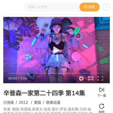
搜索
大家在看
日本动漫
国产动漫
欧美动漫
动漫电影
00:00
/
0:00
辛普森一家第二十四季
第14集
下一集
已完结
/
2012
/
美国
/
欧美动漫
导演: 鲍勃·安德森,斯蒂文·迪恩·摩尔,罗伯·奥利弗,马修·纳
刷新