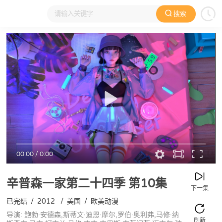
搜索
大家在看
日本动漫
国产动漫
欧美动漫
动漫电影
00:00
/
0:00
辛普森一家第二十四季
第10集
下一集
已完结
/
2012
/
美国
/
欧美动漫
导演: 鲍勃·安德森,斯蒂文·迪恩·摩尔,罗伯·奥利弗,马修·纳
刷新