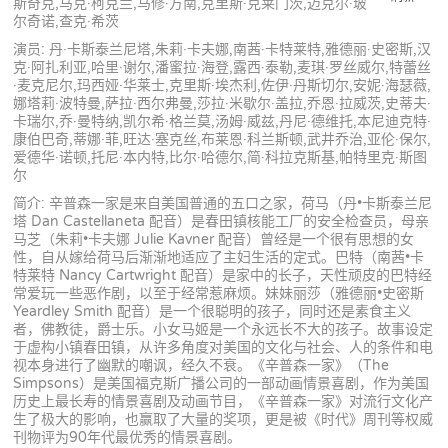
斯奇克,马克·柯克兰,马修·方南,克里斯·克莱门茨,迈克尔·玻
尔奇诺,查克·希茨
演员: 丹·卡斯泰兰尼塔,朱莉·卡夫娜,南茜·卡特莱特,雅德丽·史密斯,汉
克·阿扎利亚,哈里·谢尔,潘蜜拉·海登,露西·泰勒,麦琪·罗丝威尔,特蕾丝
·麦克尼尔,玛西娅·华莱士,克里斯·埃杰利,佐伊·丹斯切尔,安妮·海瑟薇,
娜塔莉·波特曼,萨拉·西尔弗曼,莎拉·米歇尔·盖拉,乔恩·拉威茨,史蒂夫·
卡瑞尔,乔·曼特纳,凯尔希·格兰莫,汤姆·威兹,丹尼·德维托,本尼迪克特·
康伯巴奇,蒂娜·菲,旺达·塞克丝,布莱恩·科兰斯顿,武井乔治,亚伦·保尔,
爱德华·诺顿,托尼·本内特,比尔·哈德尔,简·科拉克斯基,帕特里克·斯图
尔
简介: 辛普森一家是来自美国普通的五口之家，荷马（丹•卡斯泰兰尼
塔 Dan Castellaneta 配音）是春田镇核能工厂的安全检查员，母亲
马芝（朱莉•卡夫娜 Julie Kavner 配音）曾经是一个很有思想的女
性，自从嫁给荷马后渐渐地适应了主妇生活的定式。巴特（南茜•卡
特莱特 Nancy Cartwright 配音）是家中的长子，天性顽皮的巴特经
常爱玩一些恶作剧，以至于经常惹麻烦。妹妹丽莎（雅德丽•史密斯
Yeardley Smith 配音）是一个很聪明的孩子，同时还是素食主义
者，佛教徒，爵士乐。小女马姬是一个永远长不大的孩子。故事设定
于虚构小镇春田镇，从许多角度对美国的文化与社会、人的条件和电
视本身进行了幽默的嘲讽，经久不衰。《辛普森一家》（The
Simpsons）是美国福克斯广播公司的一部动画情景喜剧，作为美国
历史上最长寿的情景喜剧及动画节目，《辛普森一家》对流行文化产
生了极大的影响，也赢取了大量的奖项，更是被《时代》周刊等权威
刊物评为90年代最优秀的情景喜剧。