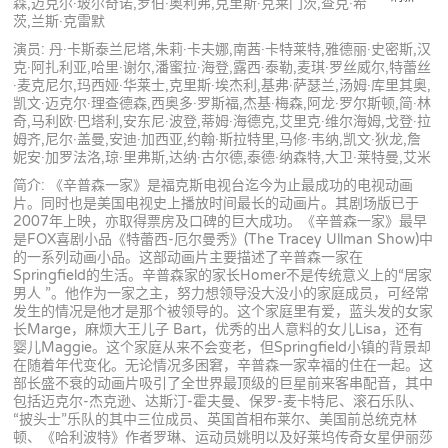
森,迈克尔·玻尔奇诺,罗伯·奥利弗,克里斯·克莱门茨,查克·希
茨,兰斯·克雷默
演员: 丹·卡斯泰兰尼塔,朱莉·卡夫娜,南茜·卡特莱特,雅德丽·史密斯,汉
克·阿扎利亚,哈里·谢尔,潘蜜拉·海登,露西·泰勒,麦琪·罗丝威尔,特蕾丝
·麦克尼尔,玛西娅·华莱士,克里斯·埃杰利,基弗·萨瑟兰,汤姆·库里其奥,
凯文·迈克尔·理查德森,西奥多·罗斯福,杰基·梅森,阿龙·罗尔斯顿,简·林
奇,马利欧·巴塔利,安东尼·波登,蒂姆·海德克,艾里克·维尔海姆,戈登·拉
姆齐,尼尔·盖曼,安迪·加西亚,约翰·斯拉特里,马修·韦纳,凯文·狄龙,詹
妮安·加罗法洛,琼·里弗斯,达纳·古尔德,泰德·纳森特,大卫·莱特曼,艾米
简介: 《辛普森一家》是福克斯电视台迄今为止最成功的电视动画
片。同时也是美国电视史上播放时间最长的动画片。其剧场版已于
2007年上映，亦取得票房及口碑的巨大成功。《辛普森一家》最早
是FOX喜剧小品《特蕾西-厄尔曼秀》(The Tracey Ullman Show)中
的一系列动画小品。这部动画片主要描述了辛普森一家在
Springfield的生活。辛普森家的家长Homer不是传统意义上的“居家
男人 ”。他作为一家之主，努力想领导没大没小的家庭成员，可经常
发生的情况是他才是那个被领导的。这个家庭里有爱，蓝头发的女家
长Marge，麻烦大王儿子 Bart，优秀的出人意料的女儿Lisa，还有
婴儿Maggie。这个家庭从来不会变老，但Springfield小镇的背景却
在随着年代变化。无论情况多困窘，辛普森一家幸福的住在一起。这
部长盛不衰的动画片吸引了全世界最顶级的巨星前来客串配音，其中
包括迈克尔-杰克逊、达斯汀-霍夫曼、保罗-麦卡特尼、滚石乐队、
“披头士”乐队的其中三位成员、英国首相布莱尔、美国前总统克林
顿、《哈利波特》作者罗琳、运动员姚明以及好莱坞传奇女星伊丽莎