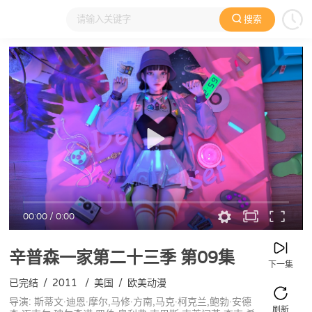
搜索
大家在看
日本动漫
国产动漫
欧美动漫
动漫电影
00:00
/
0:00
辛普森一家第二十三季
第09集
下一集
已完结
/
2011
/
美国
/
欧美动漫
导演: 斯蒂文·迪恩·摩尔,马修·方南,马克·柯克兰,鲍勃·安德
刷新