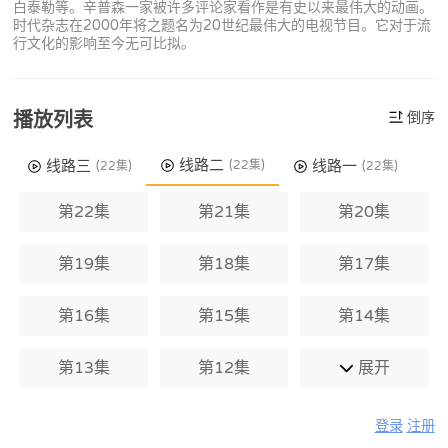
白泰勒等。辛普森一家被许多评论家看作是有史以来最伟大的动画。
时代杂志在2000年将之题名为20世纪最伟大的电视节目。它对于流
行文化的影响至今无可比拟。
播放列表
倒序
线路二
线路三
线路一
(22集)
(22集)
(22集)
第22集
第21集
第20集
第19集
第18集
第17集
第16集
第15集
第14集
第13集
第12集
展开
登录
注册