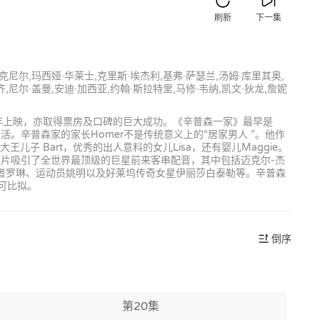
刷新
下一集
麦克尼尔,玛西娅·华莱士,克里斯·埃杰利,基弗·萨瑟兰,汤姆·库里其奥,
,尼尔·盖曼,安迪·加西亚,约翰·斯拉特里,马修·韦纳,凯文·狄龙,詹妮
7年上映，亦取得票房及口碑的巨大成功。《辛普森一家》最早是
ld的生活。辛普森家的家长Homer不是传统意义上的“居家男人 ”。他作
 Bart，优秀的出人意料的女儿Lisa，还有婴儿Maggie。
动画片吸引了全世界最顶级的巨星前来客串配音，其中包括迈克尔-杰
作者罗琳、运动员姚明以及好莱坞传奇女星伊丽莎白泰勒等。辛普森
可比拟。
倒序
第20集