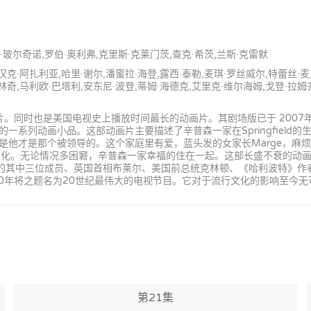
尔·玻尔奇诺,罗伯·奥利弗,克里斯·克莱门茨,查克·希茨,兰斯·克雷默
汉克·阿扎利亚,哈里·谢尔,潘蜜拉·海登,露西·泰勒,麦琪·罗丝威尔,特蕾丝·
林奇,马利欧·巴塔利,安东尼·波登,蒂姆·海德克,艾里克·维尔海姆,戈登·拉姆齐
片。同时也是美国电视史上播放时间最长的动画片。其剧场版已于 200
Show)中的一系列动画小品。这部动画片主要描述了辛普森一家在Springfie
是那个被领导的。这个家庭里有爱，蓝头发的女家长Marge，麻烦大王儿子
着年代变化。无论情况多困窘，辛普森一家幸福的住在一起。这部长盛不衰的
乐队的其中三位成员、英国首相布莱尔、美国前总统克林顿、《哈利波特》
0年将之题名为20世纪最伟大的电视节目。它对于流行文化的影响至今无
第21集