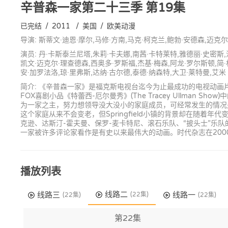
辛普森一家第二十三季
第19集
已完结
/
2011
/
美国
/
欧美动漫
导演: 斯蒂文·迪恩·摩尔,马修·方南,马克·柯克兰,鲍勃·安德森,迈克
演员: 丹·卡斯泰兰尼塔,朱莉·卡夫娜,南茜·卡特莱特,雅德丽·史密斯,
凯文·迈克尔·理查德森,西奥多·罗斯福,杰基·梅森,阿龙·罗尔斯顿,简·
安·加罗法洛,琼·里弗斯,达纳·古尔德,泰德·纳森特,大卫·莱特曼,艾米
简介: 《辛普森一家》是福克斯电视台迄今为止最成功的电视动画
FOX喜剧小品《特蕾西-厄尔曼秀》(The Tracey Ullman 
为一家之主，努力想领导没大没小的家庭成员，可经常发生的情况是他才
这个家庭从来不会变老，但Springfield小镇的背景却在随
克逊、达斯汀-霍夫曼、保罗-麦卡特尼、滚石乐队、“披头士”
一家被许多评论家看作是有史以来最伟大的动画。时代杂志在200
播放列表
线路二
线路三
线路一
(22集)
(22集)
(22集)
第22集