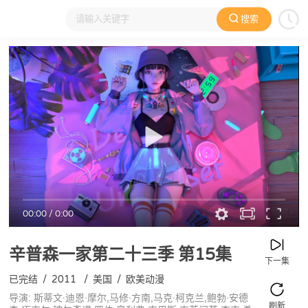
搜索
大家在看
日本动漫
国产动漫
欧美动漫
动漫电影
00:00
/
0:00
辛普森一家第二十三季
第15集
下一集
已完结
/
2011
/
美国
/
欧美动漫
导演: 斯蒂文·迪恩·摩尔,马修·方南,马克·柯克兰,鲍勃·安德
刷新