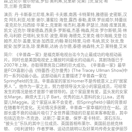
森,迈克尔·玻尔奇诺,罗伯·奥利弗,克里斯·克莱门茨,查克·希
茨,兰斯·克雷默
演员: 丹·卡斯泰兰尼塔,朱莉·卡夫娜,南茜·卡特莱特,雅德丽·史密斯,汉
克·阿扎利亚,哈里·谢尔,潘蜜拉·海登,露西·泰勒,麦琪·罗丝威尔,特蕾丝
·麦克尼尔,玛西娅·华莱士,克里斯·埃杰利,基弗·萨瑟兰,汤姆·库里其奥,
凯文·迈克尔·理查德森,西奥多·罗斯福,杰基·梅森,阿龙·罗尔斯顿,简·林
奇,马利欧·巴塔利,安东尼·波登,蒂姆·海德克,艾里克·维尔海姆,戈登·拉
姆齐,尼尔·盖曼,安迪·加西亚,约翰·斯拉特里,马修·韦纳,凯文·狄龙,詹
妮安·加罗法洛,琼·里弗斯,达纳·古尔德,泰德·纳森特,大卫·莱特曼,艾米
简介: 《辛普森一家》是福克斯电视台迄今为止最成功的电视动画
片。同时也是美国电视史上播放时间最长的动画片。其剧场版已于
2007年上映，亦取得票房及口碑的巨大成功。《辛普森一家》最早
是FOX喜剧小品《特蕾西-厄尔曼秀》(The Tracey Ullman Show)中
的一系列动画小品。这部动画片主要描述了辛普森一家在
Springfield的生活。辛普森家的家长Homer不是传统意义上的“居家
男人 ”。他作为一家之主，努力想领导没大没小的家庭成员，可经常
发生的情况是他才是那个被领导的。这个家庭里有爱，蓝头发的女家
长Marge，麻烦大王儿子 Bart，优秀的出人意料的女儿Lisa，还有
婴儿Maggie。这个家庭从来不会变老，但Springfield小镇的背景却
在随着年代变化。无论情况多困窘，辛普森一家幸福的住在一起。这
部长盛不衰的动画片吸引了全世界最顶级的巨星前来客串配音，其中
包括迈克尔-杰克逊、达斯汀-霍夫曼、保罗-麦卡特尼、滚石乐队、
“披头士”乐队的其中三位成员、英国首相布莱尔、美国前总统克林
顿、《哈利波特》作者罗琳、运动员姚明以及好莱坞传奇女星伊丽莎