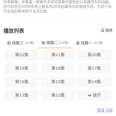
白泰勒等。辛普森一家被许多评论家看作是有史以来最伟大的动画。
时代杂志在2000年将之题名为20世纪最伟大的电视节目。它对于流
行文化的影响至今无可比拟。
播放列表
倒序
线路二
线路三
线路一
(22集)
(22集)
(22集)
第22集
第21集
第20集
第19集
第18集
第17集
第16集
第15集
第14集
第13集
第12集
展开
登录
注册