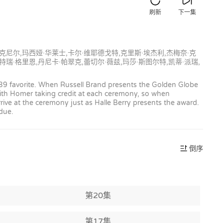
刷新
下一集
麦克尼尔,玛西娅·华莱士,卡尔·维耶德戈特,克里斯·埃杰利,杰梅奈·克
特瑞·格里恩,丹尼卡·帕翠克,蕾切尔·薇兹,玛莎·斯图尔特,凯蒂·派瑞,
9 favorite. When Russell Brand presents the Golden Globe
ith Homer taking credit at each ceremony, so when
ve at the ceremony just as Halle Berry presents the award.
 due.
倒序
第20集
第17集