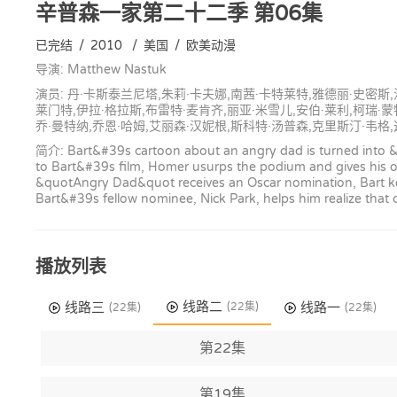
辛普森一家第二十二季
第06集
已完结
/
2010
/
美国
/
欧美动漫
导演: Matthew Nastuk
演员: 丹·卡斯泰兰尼塔,朱莉·卡夫娜,南茜·卡特莱特,雅德丽·史密斯
莱门特,伊拉·格拉斯,布雷特·麦肯齐,丽亚·米雪儿,安伯·莱利,柯瑞·蒙
乔·曼特纳,乔恩·哈姆,艾丽森·汉妮根,斯科特·汤普森,克里斯汀·韦格,
简介: Bart&#39s cartoon about an angry dad is turned into 
to Bart&#39s film, Homer usurps the podium and gives his 
&quotAngry Dad&quot receives an Oscar nomination, Bart kee
Bart&#39s fellow nominee, Nick Park, helps him realize that cr
播放列表
线路二
线路三
线路一
(22集)
(22集)
(22集)
第22集
第19集