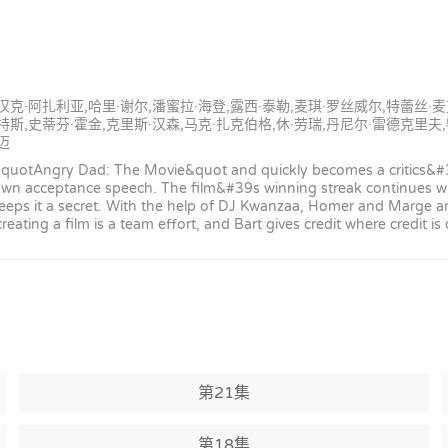
,汉克·阿扎利亚,哈里·谢尔,潘蜜拉·海登,露西·泰勒,麦琪·罗丝威尔,特蕾丝·
特斯,史蒂芬·霍金,克里斯·汉森,马克·扎克伯格,休·劳瑞,丹尼尔·雷德克里夫,
迈
&quotAngry Dad: The Movie&quot and quickly becomes a critics&#3
own acceptance speech. The film&#39s winning streak continues w
ps it a secret. With the help of DJ Kwanzaa, Homer and Marge arri
eating a film is a team effort, and Bart gives credit where credit is
第21集
第18集