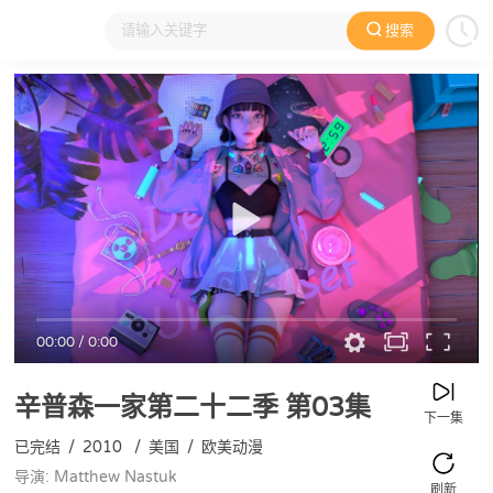
搜索
大家在看
日本动漫
国产动漫
欧美动漫
动漫电影
00:00
/
0:00
辛普森一家第二十二季
第03集
下一集
已完结
/
2010
/
美国
/
欧美动漫
导演: Matthew Nastuk
刷新