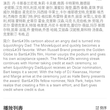
演员: 丹·卡斯泰兰尼塔,朱莉·卡夫娜,南茜·卡特莱特,雅德丽
·史密斯,汉克·阿扎利亚,哈里·谢尔,潘蜜拉·海登,露西·泰勒,麦琪·罗丝
威尔,特蕾丝·麦克尼尔,玛西娅·华莱士,卡尔·维耶德戈特,克里斯·埃杰
利,杰梅奈·克莱门特,伊拉·格拉斯,布雷特·麦肯齐,丽亚·米雪儿,安伯·莱
利,柯瑞·蒙特斯,史蒂芬·霍金,克里斯·汉森,马克·扎克伯格,休·劳瑞,丹
尼尔·雷德克里夫,特瑞·格里恩,丹尼卡·帕翠克,蕾切尔·薇兹,玛莎·斯图
尔特,凯蒂·派瑞,乔·曼特纳,乔恩·哈姆,艾丽森·汉妮根,斯科特·汤普森,
克里斯汀·韦格,迈
简介: Bart&#39s cartoon about an angry dad is turned into
&quotAngry Dad: The Movie&quot and quickly becomes a
critics&#39 favorite. When Russell Brand presents the Golden
Globe to Bart&#39s film, Homer usurps the podium and gives
his own acceptance speech. The film&#39s winning streak
continues with Homer taking credit at each ceremony, so
when &quotAngry Dad&quot receives an Oscar nomination,
Bart keeps it a secret. With the help of DJ Kwanzaa, Homer
and Marge arrive at the ceremony just as Halle Berry presents
the award. Bart&#39s fellow nominee, Nick Park, helps him
realize that creating a film is a team effort, and Bart gives
credit where credit is due.
播放列表
倒序