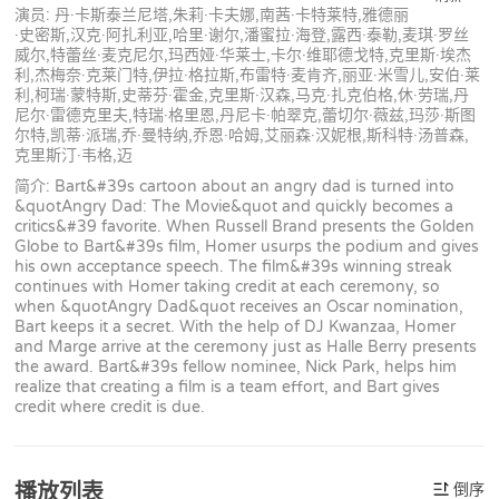
演员: 丹·卡斯泰兰尼塔,朱莉·卡夫娜,南茜·卡特莱特,雅德丽
·史密斯,汉克·阿扎利亚,哈里·谢尔,潘蜜拉·海登,露西·泰勒,麦琪·罗丝
威尔,特蕾丝·麦克尼尔,玛西娅·华莱士,卡尔·维耶德戈特,克里斯·埃杰
利,杰梅奈·克莱门特,伊拉·格拉斯,布雷特·麦肯齐,丽亚·米雪儿,安伯·莱
利,柯瑞·蒙特斯,史蒂芬·霍金,克里斯·汉森,马克·扎克伯格,休·劳瑞,丹
尼尔·雷德克里夫,特瑞·格里恩,丹尼卡·帕翠克,蕾切尔·薇兹,玛莎·斯图
尔特,凯蒂·派瑞,乔·曼特纳,乔恩·哈姆,艾丽森·汉妮根,斯科特·汤普森,
克里斯汀·韦格,迈
简介: Bart&#39s cartoon about an angry dad is turned into
&quotAngry Dad: The Movie&quot and quickly becomes a
critics&#39 favorite. When Russell Brand presents the Golden
Globe to Bart&#39s film, Homer usurps the podium and gives
his own acceptance speech. The film&#39s winning streak
continues with Homer taking credit at each ceremony, so
when &quotAngry Dad&quot receives an Oscar nomination,
Bart keeps it a secret. With the help of DJ Kwanzaa, Homer
and Marge arrive at the ceremony just as Halle Berry presents
the award. Bart&#39s fellow nominee, Nick Park, helps him
realize that creating a film is a team effort, and Bart gives
credit where credit is due.
播放列表
倒序