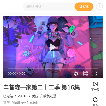
搜索
大家在看
日本动漫
国产动漫
欧美动漫
动漫电影
00:00
/
0:00
辛普森一家第二十二季
第16集
下一集
已完结
/
2010
/
美国
/
欧美动漫
导演: Matthew Nastuk
刷新