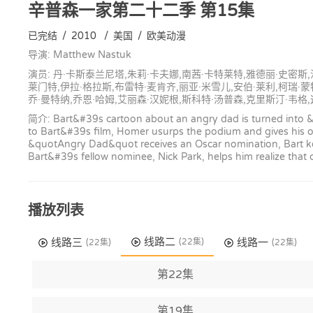
辛普森一家第二十二季
第15集
已完结
/
2010
/
美国
/
欧美动漫
导演: Matthew Nastuk
演员: 丹·卡斯泰兰尼塔,朱莉·卡夫娜,南茜·卡特莱特,雅德丽·史密斯
莱门特,伊拉·格拉斯,布雷特·麦肯齐,丽亚·米雪儿,安伯·莱利,柯瑞·蒙
乔·曼特纳,乔恩·哈姆,艾丽森·汉妮根,斯科特·汤普森,克里斯汀·韦格,
简介: Bart&#39s cartoon about an angry dad is turned into 
to Bart&#39s film, Homer usurps the podium and gives his 
&quotAngry Dad&quot receives an Oscar nomination, Bart kee
Bart&#39s fellow nominee, Nick Park, helps him realize that cr
播放列表
线路二
线路三
线路一
(22集)
(22集)
(22集)
第22集
第19集