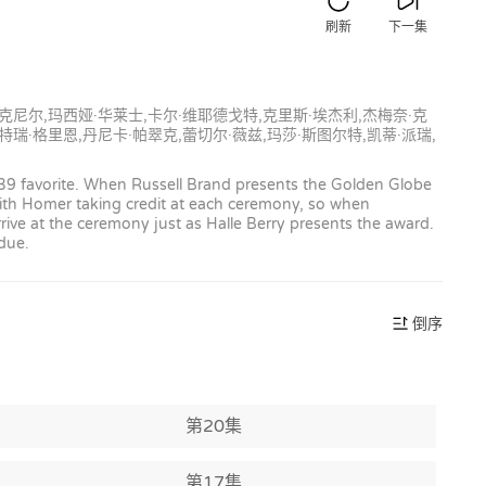
刷新
下一集
麦克尼尔,玛西娅·华莱士,卡尔·维耶德戈特,克里斯·埃杰利,杰梅奈·克
特瑞·格里恩,丹尼卡·帕翠克,蕾切尔·薇兹,玛莎·斯图尔特,凯蒂·派瑞,
9 favorite. When Russell Brand presents the Golden Globe
ith Homer taking credit at each ceremony, so when
ve at the ceremony just as Halle Berry presents the award.
 due.
倒序
第20集
第17集