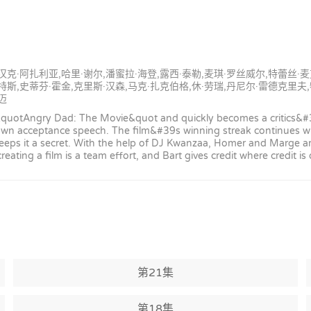
,汉克·阿扎利亚,哈里·谢尔,潘蜜拉·海登,露西·泰勒,麦琪·罗丝威尔,特蕾丝·
特斯,史蒂芬·霍金,克里斯·汉森,马克·扎克伯格,休·劳瑞,丹尼尔·雷德克里夫,
迈
&quotAngry Dad: The Movie&quot and quickly becomes a critics&#3
own acceptance speech. The film&#39s winning streak continues w
ps it a secret. With the help of DJ Kwanzaa, Homer and Marge arri
eating a film is a team effort, and Bart gives credit where credit is
第21集
第18集