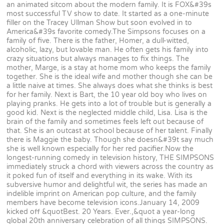
an animated sitcom about the modern family. It is FOX&#39s
most successful TV show to date. It started as a one-minute
filler on the Tracey Ullman Show but soon evolved in to
America&#39s favorite comedy.The Simpsons focuses on a
family of five. There is the father, Homer, a dull-witted,
alcoholic, lazy, but lovable man. He often gets his family into
crazy situations but always manages to fix things. The
mother, Marge, is a stay at home mom who keeps the family
together. She is the ideal wife and mother though she can be
a little naive at times. She always does what she thinks is best
for her family. Next is Bart, the 10 year old boy who lives on
playing pranks. He gets into a lot of trouble but is generally a
good kid. Next is the neglected middle child, Lisa. Lisa is the
brain of the family and sometimes feels left out because of
that. She is an outcast at school because of her talent. Finally
there is Maggie the baby. Though she doesn&#39t say much
she is well known especially for her red pacifier.Now the
longest-running comedy in television history, THE SIMPSONS
immediately struck a chord with viewers across the country as
it poked fun of itself and everything in its wake. With its
subversive humor and delightful wit, the series has made an
indelible imprint on American pop culture, and the family
members have become television icons.January 14, 2009
kicked off &quotBest. 20 Years. Ever.,&quot a year-long
global 20th anniversary celebration of all things SIMPSONS.