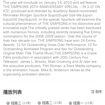
The year will conclude on January 14, 2010 and will feature
THE SIMPSONS 20TH ANNIVERSARY SPECIAL – IN 3-D! ON
ICE!, produced and directed by Academy Award-nominated
filmmaker Morgan Spurlock (&quotSuper Size Me,&quot
&quot30 Days&quot). In the special, Spurlock will examine the
cultural phenomenon of THE SIMPSONS in his distinctive and
innovative style.The critically praised series has been bestowed
with numerous honors, including recently receiving five Emmy
nominations for the 2008-2009 season. Over the course of
their two-decade run, THE SIMPSONS have won 24 Emmy
Awards: 12 for Outstanding Voice-Over Performance, 10 for
Outstanding Animated Program and two for Outstanding
Original Main Title Theme Music.THE SIMPSONS is a Gracie
Films production in association with 20th Century Fox
Television. James L. Brooks, Matt Groening and Al Jean are
the executive producers. Film Roman, a Starz Media company,
is the animation house. Mike B. Anderson serves as the
supervising animation director.
播放列表
倒序
线路二
线路三
线路一
(23集)
(23集)
(23集)