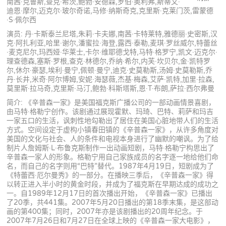
南茜·克鲁斯,查克·希茨,鲍勃·安德森,罗伯·奥利弗,斯蒂文·
迪恩·摩尔,迈克尔·玻尔奇诺,马修·纳斯奇克,克里斯·克莱门茨,雷蒙德
·S·佩尔西
演员: 丹·卡斯泰兰尼塔,朱莉·卡夫娜,南茜·卡特莱特,雅德丽·史密斯,汉
克·阿扎利亚,哈里·谢尔,潘蜜拉·海登,露西·泰勒,麦琪·罗丝威尔,特蕾丝
·麦克尼尔,玛西娅·华莱士,卡尔·维耶德戈特,马特·格罗宁,凯文·迈克尔·
理查德森,塞斯·罗根,查克·林德尔,乔纳·希尔,内芙·坎贝尔,金·凯特罗
尔,休尔·豪瑟,埃利·曼宁,佩顿·曼宁,迪克·史莫勒斯,汤姆·史莫勒斯,乔
丹·长井,米奇·阿尔博姆,安妮·海瑟薇,杰基·梅森,艾萨·凯特,加里·拉森,
莫里斯·拉马奇,克里斯·马汀,鲍勃·科斯塔斯,恩·T·布朗,萨拉·西尔弗曼
简介: 《辛普森一家》是美国福克斯广播公司的一部动画情景喜剧，
由马特·格勒宁创作。该剧通过展现霍默、玛琦、巴特、莉萨和玛吉
一家五口的生活，讽刺性地勾勒出了居住在美国心脏地带人们的生活
方式。空间设定于虚构小镇春田镇的《辛普森一家》，从许多角度对
美国的文化与社会、人的条件和电视本身进行了幽默的嘲讽。为了给
制片人詹姆斯·L·布鲁克斯制作一出动画短剧，马特·格勒宁构思出了
辛普森一家人的形象。格勒宁用自己家族成员的名字逐一地给他们命
名，而自己的名字则用“巴特”替代。1987年4月19日，短剧成为了
《特蕾西·厄尔曼秀》的一部分。在播映三季后，《辛普森一家》得
以转正进入半小时的黄金时段，并成为了福克斯在早期达成的成功之
一。自1989年12月17日的首次播出开始，《辛普森一家》已播出
了20季，共441集。2007年5月20日播出的第18季末集，是这部动
画的第400集；同时，2007年亦是该剧播出的20周年纪念。于
2007年7月26日和7月27日在全球上映的《辛普森一家大电影》，