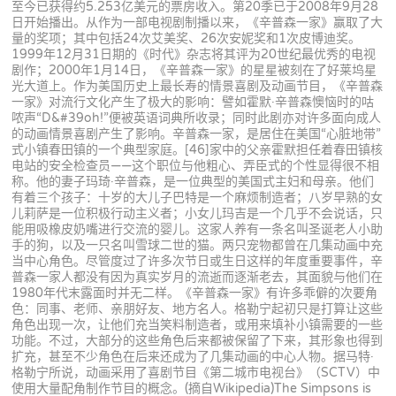
至今已获得约5.253亿美元的票房收入。第20季已于2008年9月28
日开始播出。从作为一部电视剧制播以来，《辛普森一家》赢取了大
量的奖项；其中包括24次艾美奖、26次安妮奖和1次皮博迪奖。
1999年12月31日期的《时代》杂志将其评为20世纪最优秀的电视
剧作；2000年1月14日，《辛普森一家》的星星被刻在了好莱坞星
光大道上。作为美国历史上最长寿的情景喜剧及动画节目，《辛普森
一家》对流行文化产生了极大的影响：譬如霍默·辛普森懊恼时的咕
哝声“D&#39oh!”便被英语词典所收录；同时此剧亦对许多面向成人
的动画情景喜剧产生了影响。辛普森一家，是居住在美国“心脏地带”
式小镇春田镇的一个典型家庭。[46]家中的父亲霍默担任着春田镇核
电站的安全检查员——这个职位与他粗心、弄臣式的个性显得很不相
称。他的妻子玛琦·辛普森，是一位典型的美国式主妇和母亲。他们
有着三个孩子：十岁的大儿子巴特是一个麻烦制造者；八岁早熟的女
儿莉萨是一位积极行动主义者；小女儿玛吉是一个几乎不会说话，只
能用吸橡皮奶嘴进行交流的婴儿。这家人养有一条名叫圣诞老人小助
手的狗，以及一只名叫雪球二世的猫。两只宠物都曾在几集动画中充
当中心角色。尽管度过了许多次节日或生日这样的年度重要事件，辛
普森一家人都没有因为真实岁月的流逝而逐渐老去，其面貌与他们在
1980年代末露面时并无二样。《辛普森一家》有许多乖僻的次要角
色：同事、老师、亲朋好友、地方名人。格勒宁起初只是打算让这些
角色出现一次，让他们充当笑料制造者，或用来填补小镇需要的一些
功能。不过，大部分的这些角色后来都被保留了下来，其形象也得到
扩充，甚至不少角色在后来还成为了几集动画的中心人物。据马特·
格勒宁所说，动画采用了喜剧节目《第二城市电视台》（SCTV）中
使用大量配角制作节目的概念。(摘自Wikipedia)The Simpsons is