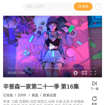
搜索
大家在看
日本动漫
国产动漫
欧美动漫
动漫电影
00:00
/
0:00
辛普森一家第二十一季
第16集
下一集
已完结
/
2009
/
美国
/
欧美动漫
导演: 兰斯·克雷默,马克·柯克兰,马修·方南,迈克·B·安德森,
刷新