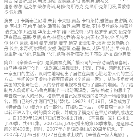
南茜·克鲁斯,查克·希茨,鲍勃·安德森,罗伯·奥利弗,斯蒂文·
迪恩·摩尔,迈克尔·玻尔奇诺,马修·纳斯奇克,克里斯·克莱门茨,雷蒙德
·S·佩尔西
演员: 丹·卡斯泰兰尼塔,朱莉·卡夫娜,南茜·卡特莱特,雅德丽·史密斯,汉
克·阿扎利亚,哈里·谢尔,潘蜜拉·海登,露西·泰勒,麦琪·罗丝威尔,特蕾丝
·麦克尼尔,玛西娅·华莱士,卡尔·维耶德戈特,马特·格罗宁,凯文·迈克尔·
理查德森,塞斯·罗根,查克·林德尔,乔纳·希尔,内芙·坎贝尔,金·凯特罗
尔,休尔·豪瑟,埃利·曼宁,佩顿·曼宁,迪克·史莫勒斯,汤姆·史莫勒斯,乔
丹·长井,米奇·阿尔博姆,安妮·海瑟薇,杰基·梅森,艾萨·凯特,加里·拉森,
莫里斯·拉马奇,克里斯·马汀,鲍勃·科斯塔斯,恩·T·布朗,萨拉·西尔弗曼
简介: 《辛普森一家》是美国福克斯广播公司的一部动画情景喜剧，
由马特·格勒宁创作。该剧通过展现霍默、玛琦、巴特、莉萨和玛吉
一家五口的生活，讽刺性地勾勒出了居住在美国心脏地带人们的生活
方式。空间设定于虚构小镇春田镇的《辛普森一家》，从许多角度对
美国的文化与社会、人的条件和电视本身进行了幽默的嘲讽。为了给
制片人詹姆斯·L·布鲁克斯制作一出动画短剧，马特·格勒宁构思出了
辛普森一家人的形象。格勒宁用自己家族成员的名字逐一地给他们命
名，而自己的名字则用“巴特”替代。1987年4月19日，短剧成为了
《特蕾西·厄尔曼秀》的一部分。在播映三季后，《辛普森一家》得
以转正进入半小时的黄金时段，并成为了福克斯在早期达成的成功之
一。自1989年12月17日的首次播出开始，《辛普森一家》已播出
了20季，共441集。2007年5月20日播出的第18季末集，是这部动
画的第400集；同时，2007年亦是该剧播出的20周年纪念。于
2007年7月26日和7月27日在全球上映的《辛普森一家大电影》，