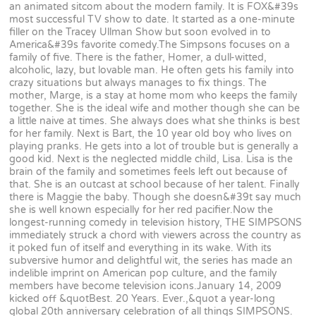
an animated sitcom about the modern family. It is FOX&#39s
most successful TV show to date. It started as a one-minute
filler on the Tracey Ullman Show but soon evolved in to
America&#39s favorite comedy.The Simpsons focuses on a
family of five. There is the father, Homer, a dull-witted,
alcoholic, lazy, but lovable man. He often gets his family into
crazy situations but always manages to fix things. The
mother, Marge, is a stay at home mom who keeps the family
together. She is the ideal wife and mother though she can be
a little naive at times. She always does what she thinks is best
for her family. Next is Bart, the 10 year old boy who lives on
playing pranks. He gets into a lot of trouble but is generally a
good kid. Next is the neglected middle child, Lisa. Lisa is the
brain of the family and sometimes feels left out because of
that. She is an outcast at school because of her talent. Finally
there is Maggie the baby. Though she doesn&#39t say much
she is well known especially for her red pacifier.Now the
longest-running comedy in television history, THE SIMPSONS
immediately struck a chord with viewers across the country as
it poked fun of itself and everything in its wake. With its
subversive humor and delightful wit, the series has made an
indelible imprint on American pop culture, and the family
members have become television icons.January 14, 2009
kicked off &quotBest. 20 Years. Ever.,&quot a year-long
global 20th anniversary celebration of all things SIMPSONS.