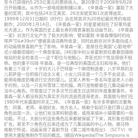
至今已获得约5.253亿美元的票房收入。第20季已于2008年9月28
日开始播出。从作为一部电视剧制播以来，《辛普森一家》赢取了大
量的奖项；其中包括24次艾美奖、26次安妮奖和1次皮博迪奖。
1999年12月31日期的《时代》杂志将其评为20世纪最优秀的电视
剧作；2000年1月14日，《辛普森一家》的星星被刻在了好莱坞星
光大道上。作为美国历史上最长寿的情景喜剧及动画节目，《辛普森
一家》对流行文化产生了极大的影响：譬如霍默·辛普森懊恼时的咕
哝声“D&#39oh!”便被英语词典所收录；同时此剧亦对许多面向成人
的动画情景喜剧产生了影响。辛普森一家，是居住在美国“心脏地带”
式小镇春田镇的一个典型家庭。[46]家中的父亲霍默担任着春田镇核
电站的安全检查员——这个职位与他粗心、弄臣式的个性显得很不相
称。他的妻子玛琦·辛普森，是一位典型的美国式主妇和母亲。他们
有着三个孩子：十岁的大儿子巴特是一个麻烦制造者；八岁早熟的女
儿莉萨是一位积极行动主义者；小女儿玛吉是一个几乎不会说话，只
能用吸橡皮奶嘴进行交流的婴儿。这家人养有一条名叫圣诞老人小助
手的狗，以及一只名叫雪球二世的猫。两只宠物都曾在几集动画中充
当中心角色。尽管度过了许多次节日或生日这样的年度重要事件，辛
普森一家人都没有因为真实岁月的流逝而逐渐老去，其面貌与他们在
1980年代末露面时并无二样。《辛普森一家》有许多乖僻的次要角
色：同事、老师、亲朋好友、地方名人。格勒宁起初只是打算让这些
角色出现一次，让他们充当笑料制造者，或用来填补小镇需要的一些
功能。不过，大部分的这些角色后来都被保留了下来，其形象也得到
扩充，甚至不少角色在后来还成为了几集动画的中心人物。据马特·
格勒宁所说，动画采用了喜剧节目《第二城市电视台》（SCTV）中
使用大量配角制作节目的概念。(摘自Wikipedia)The Simpsons is