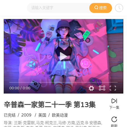
搜索
大家在看
日本动漫
国产动漫
欧美动漫
动漫电影
00:00
/
0:00
辛普森一家第二十一季
第13集
下一集
已完结
/
2009
/
美国
/
欧美动漫
导演: 兰斯·克雷默,马克·柯克兰,马修·方南,迈克·B·安德森,
刷新