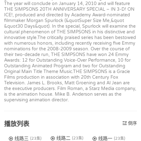
The year will conclude on January 14, 2010 and will feature
THE SIMPSONS 20TH ANNIVERSARY SPECIAL – IN 3-D! ON
ICE!, produced and directed by Academy Award-nominated
filmmaker Morgan Spurlock (&quotSuper Size Me,&quot
&quot30 Days&quot). In the special, Spurlock will examine the
cultural phenomenon of THE SIMPSONS in his distinctive and
innovative style.The critically praised series has been bestowed
with numerous honors, including recently receiving five Emmy
nominations for the 2008-2009 season. Over the course of
their two-decade run, THE SIMPSONS have won 24 Emmy
Awards: 12 for Outstanding Voice-Over Performance, 10 for
Outstanding Animated Program and two for Outstanding
Original Main Title Theme Music.THE SIMPSONS is a Gracie
Films production in association with 20th Century Fox
Television. James L. Brooks, Matt Groening and Al Jean are
the executive producers. Film Roman, a Starz Media company,
is the animation house. Mike B. Anderson serves as the
supervising animation director.
播放列表
倒序
线路二
线路三
线路一
(23集)
(23集)
(23集)