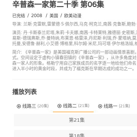
辛普森一家第二十季
第06集
已完结
/
2008
/
美国
/
欧美动漫
导演: 兰斯·克雷默,雷蒙德·S·佩尔西,马克·柯克兰,南茜·克鲁斯,鲍
演员: 丹·卡斯泰兰尼塔,朱莉·卡夫娜,南茜·卡特莱特,雅德丽·史密斯
易斯-德瑞弗斯,乔·曼特纳,布莱恩·格雷泽,丹尼斯·利瑞,乔·蒙塔纳,莫
托曼,安德鲁·赫利,小艾德·博格里,科尔姆·米尼,玛可塔·伊尔格洛娃,
简介: 《辛普森一家》是美国福克斯广播公司的一部动画情景喜
式。空间设定于虚构小镇春田镇的《辛普森一家》，从许多角度对
森一家人的形象。格勒宁用自己家族成员的名字逐一地给他们命名，
进入半小时的黄金时段，并成为了福克斯在早期达成的成功之一。
播放列表
线路二
线路三
线路一
(21集)
(20集)
(21集)
第21集
第18集