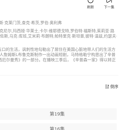
刷新
下一集
里斯·克莱门茨,查克·希茨,罗伯·奥利弗
麦克尼尔,玛西娅·华莱士,卡尔·维耶德戈特,罗伯特·福斯特,茱莉亚·路
佐斯,马克·库班,艾米莉·布朗特,帕特里克·斯坦普,彼特·温兹,约瑟夫·
五口的生活，讽刺性地勾勒出了居住在美国心脏地带人们的生活方
人詹姆斯L布鲁克斯制作一出动画短剧，马特格勒宁构思出了辛普
蕾西厄尔曼秀》的一部分。在播映三季后，《辛普森一家》得以转正
倒序
第19集
第16集