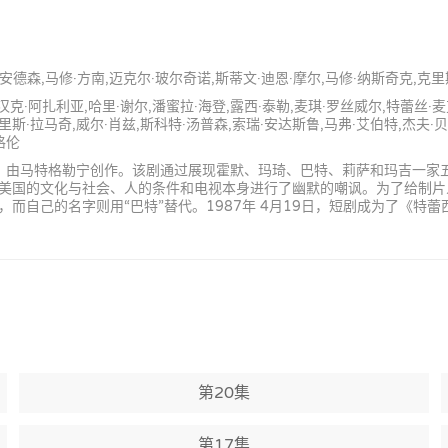
勃·安德森,马修·方南,迈克尔·玻尔奇诺,斯蒂文·迪恩·摩尔,马修·纳斯奇克,克
,汉克·阿扎利亚,哈里·谢尔,潘蜜拉·海登,露西·泰勒,麦琪·罗丝威尔,特蕾丝·
里斯·拉马奇,威尔·肖兹,斯科特·汤普森,索瑞·安达斯鲁,马弗·艾伯特,杰夫·贝
格伦
剧，由马特格勒宁创作。该剧通过展现霍默、玛琦、巴特、莉萨和玛吉一家
美国的文化与社会、人的条件和电视本身进行了幽默的嘲讽。为了给制片
而自己的名字则用“巴特”替代。1987年 4月19日，短剧成为了《特
第20集
第17集