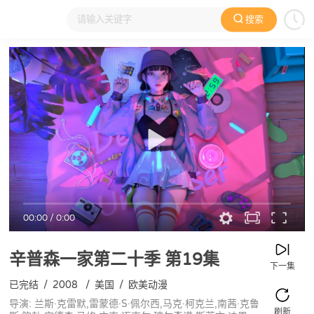
搜索
大家在看
日本动漫
国产动漫
欧美动漫
动漫电影
00:00
/
0:00
辛普森一家第二十季
第19集
下一集
已完结
/
2008
/
美国
/
欧美动漫
导演: 兰斯·克雷默,雷蒙德·S·佩尔西,马克·柯克兰,南茜·克鲁
刷新