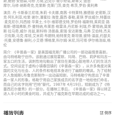
斯,鲍勃·安德森,马修·方南,迈克尔·玻尔奇诺,斯蒂文·迪恩·
摩尔,马修·纳斯奇克,克里斯·克莱门茨,查克·希茨,罗伯·奥利弗
演员: 丹·卡斯泰兰尼塔,朱莉·卡夫娜,南茜·卡特莱特,雅德丽·史密斯,汉
克·阿扎利亚,哈里·谢尔,潘蜜拉·海登,露西·泰勒,麦琪·罗丝威尔,特蕾丝
·麦克尼尔,玛西娅·华莱士,卡尔·维耶德戈特,罗伯特·福斯特,茱莉亚·路
易斯-德瑞弗斯,乔·曼特纳,布莱恩·格雷泽,丹尼斯·利瑞,乔·蒙塔纳,莫里
斯·拉马奇,威尔·肖兹,斯科特·汤普森,索瑞·安达斯鲁,马弗·艾伯特,杰夫
·贝佐斯,马克·库班,艾米莉·布朗特,帕特里克·斯坦普,彼特·温兹,约瑟夫
·托曼,安德鲁·赫利,小艾德·博格里,科尔姆·米尼,玛可塔·伊尔格洛娃,格
伦
简介: 《辛普森一家》是美国福克斯广播公司的一部动画情景喜剧，
由马特格勒宁创作。该剧通过展现霍默、玛琦、巴特、莉萨和玛吉一
家五口的生活，讽刺性地勾勒出了居住在美国心脏地带人们的生活方
式。空间设定于虚构小镇春田镇的《辛普森一家》，从许多角度对美
国的文化与社会、人的条件和电视本身进行了幽默的嘲讽。为了给制
片人詹姆斯L布鲁克斯制作一出动画短剧，马特格勒宁构思出了辛普
森一家人的形象。格勒宁用自己家族成员的名字逐一地给他们命名，
而自己的名字则用“巴特”替代。1987年 4月19日，短剧成为了《特
蕾西厄尔曼秀》的一部分。在播映三季后，《辛普森一家》得以转正
进入半小时的黄金时段，并成为了福克斯在早期达成的成功之一。
播放列表
倒序