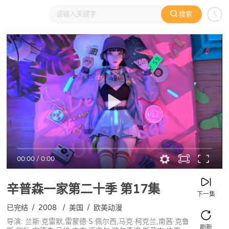
搜索
大家在看
日本动漫
国产动漫
欧美动漫
动漫电影
00:00
/
0:00
辛普森一家第二十季
第17集
下一集
已完结
/
2008
/
美国
/
欧美动漫
导演: 兰斯·克雷默,雷蒙德·S·佩尔西,马克·柯克兰,南茜·克鲁
刷新