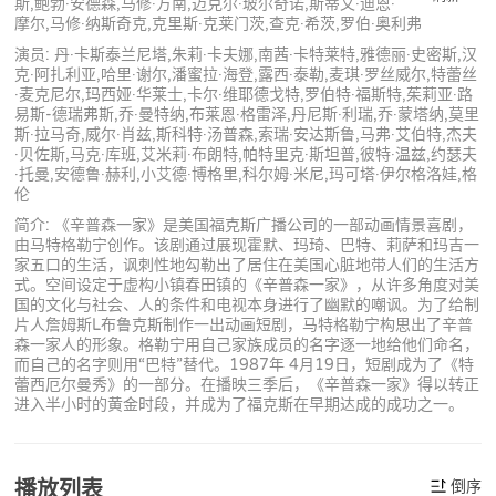
斯,鲍勃·安德森,马修·方南,迈克尔·玻尔奇诺,斯蒂文·迪恩·
摩尔,马修·纳斯奇克,克里斯·克莱门茨,查克·希茨,罗伯·奥利弗
演员: 丹·卡斯泰兰尼塔,朱莉·卡夫娜,南茜·卡特莱特,雅德丽·史密斯,汉
克·阿扎利亚,哈里·谢尔,潘蜜拉·海登,露西·泰勒,麦琪·罗丝威尔,特蕾丝
·麦克尼尔,玛西娅·华莱士,卡尔·维耶德戈特,罗伯特·福斯特,茱莉亚·路
易斯-德瑞弗斯,乔·曼特纳,布莱恩·格雷泽,丹尼斯·利瑞,乔·蒙塔纳,莫里
斯·拉马奇,威尔·肖兹,斯科特·汤普森,索瑞·安达斯鲁,马弗·艾伯特,杰夫
·贝佐斯,马克·库班,艾米莉·布朗特,帕特里克·斯坦普,彼特·温兹,约瑟夫
·托曼,安德鲁·赫利,小艾德·博格里,科尔姆·米尼,玛可塔·伊尔格洛娃,格
伦
简介: 《辛普森一家》是美国福克斯广播公司的一部动画情景喜剧，
由马特格勒宁创作。该剧通过展现霍默、玛琦、巴特、莉萨和玛吉一
家五口的生活，讽刺性地勾勒出了居住在美国心脏地带人们的生活方
式。空间设定于虚构小镇春田镇的《辛普森一家》，从许多角度对美
国的文化与社会、人的条件和电视本身进行了幽默的嘲讽。为了给制
片人詹姆斯L布鲁克斯制作一出动画短剧，马特格勒宁构思出了辛普
森一家人的形象。格勒宁用自己家族成员的名字逐一地给他们命名，
而自己的名字则用“巴特”替代。1987年 4月19日，短剧成为了《特
蕾西厄尔曼秀》的一部分。在播映三季后，《辛普森一家》得以转正
进入半小时的黄金时段，并成为了福克斯在早期达成的成功之一。
播放列表
倒序