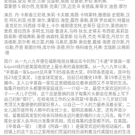
安德森,查克·希茨,兰斯·克雷默,南茜·克鲁斯,罗伯·奥利弗,
雷蒙德·S·佩尔西,克里斯·克莱门茨,迈克·B·安德森,斯蒂文·迪恩·摩尔
演员: 丹·卡斯泰兰尼塔,朱莉·卡夫娜,南茜·卡特莱特,雅德丽·史密斯,汉
克·阿扎利亚,哈里·谢尔,潘蜜拉·海登,露西·泰勒,麦琪·罗丝威尔,特蕾丝
·麦克尼尔,玛西娅·华莱士,卡尔·维耶德戈特,史蒂芬·寇贝尔,莱昂纳尔·
里奇,普拉西多·多明戈,玛娅·鲁道夫,马特·狄龙,史蒂夫·布西密,茱莉亚·
路易斯-德瑞弗斯,泰德·纳森特,莫里斯·拉马奇,杰克·布莱克,丹尼尔·克
洛维斯,凯尔希·格兰莫,约翰·马奥尼,基斯·奥伯曼,戴维·海德·皮尔斯,丹
·拉勒,乔恩·斯图尔特,库尔特·洛德,阿尔·杨科维克,托弗·戈瑞斯,比佛莉
·德
简介: 从一九八九年便在福斯电视台播出迄今的热门卡通“辛普森一家
&quot续约是美国电视史上最长寿的喜剧剧集。从一九八九年以来，
“辛普森一家&quot总共拿下85座各类大奖，89项各类提名，其中包
括23座艾美奖，1座金球奖提名。目前已经播完18季, 第19季正在热
播中。主人公辛普森一家在这里细细品位着单调而又不寻常的生活。
每集开始的片头都要将家庭成员一一介绍一次，最受大家欢迎的坏小
子——大儿子巴特，这个总是惹祸的孩子每集片头都会在黑板上写下
自己的新“罪行”。在核电场工作的父亲荷莫•辛普森三十几岁就已经
秃顶又大腹便便的顾家好男人，以自己一个人的力量养活着全家；二
女儿丽莎是所有人眼中的全优少女，聪明且善解人意；还有声音沙
哑，留着超高发型的母亲玛琦和永远叼着奶嘴的小女儿玛吉。每个片
尾处全家人会冲向沙发集体亮相，而且每集的造型都不同。在美国，
《辛普森一家》（港译《阿森一族》）是最受欢迎的电视动画片。春
田镇上的这个五口之家用他们荒诞的经历讽刺着当代美国社会的生活