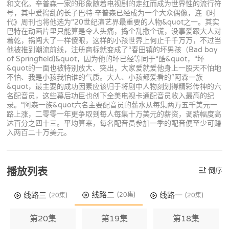
和文化。辛普森一家的形象随着电视剧的走红而成为世界性的流行符
号，其中爱捣乱的长子巴特·辛普森已经成为一个大众偶像，连《时
代》周刊也将他选为“20世纪演艺界最重要的人物&quot之一。其实
巴特在动画片里只能算是令人头痛，捣个乱撒个谎，没事爱跟大人对
着乾，祸闯大了一样傻眼，这样的小孩世界上何止千千万万，不过当
他被推到潮流前线，注册商标就变成了“春田镇的坏男孩（Bad boy
of Springfield)&quot，因为他的坏已经等同于“酷&quot，“坏
&quot的一面也被特别放大、突出，大家爱就爱他身上一股天不怕地
不怕、我是小孩我怕谁的气质。大人、小孩都爱看的“阿森一族
&quot，最主要的成功因素应该归于将剧中人物刻划得精彩传神的六
名配音员，这些幕后功臣也创下全美电视卡通配音员收入最高的纪
录。“阿森一族&quot六名主要配音员的薪水从每集两万五千美元一
路上涨，二零零一年更争取到每人每集十万美元的薪资，调薪幅度高
达百分之四十三。平均算来，每名配音员参加一季的配音便至少可赚
入两百二十万美元。
播放列表
倒序
线路二
线路三
线路一
(20集)
(20集)
(20集)
第20集
第19集
第18集