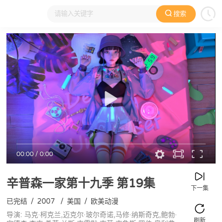
搜索
大家在看
日本动漫
国产动漫
欧美动漫
动漫电影
00:00
/
0:00
辛普森一家第十九季
第19集
下一集
已完结
/
2007
/
美国
/
欧美动漫
导演: 马克·柯克兰,迈克尔·玻尔奇诺,马修·纳斯奇克,鲍勃·
刷新