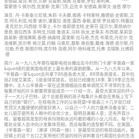
安德森,查克·希茨,兰斯·克雷默,南茜·克鲁斯,罗伯·奥利弗,
雷蒙德·S·佩尔西,克里斯·克莱门茨,迈克·B·安德森,斯蒂文·迪恩·摩尔
演员: 丹·卡斯泰兰尼塔,朱莉·卡夫娜,南茜·卡特莱特,雅德丽·史密斯,汉
克·阿扎利亚,哈里·谢尔,潘蜜拉·海登,露西·泰勒,麦琪·罗丝威尔,特蕾丝
·麦克尼尔,玛西娅·华莱士,卡尔·维耶德戈特,史蒂芬·寇贝尔,莱昂纳尔·
里奇,普拉西多·多明戈,玛娅·鲁道夫,马特·狄龙,史蒂夫·布西密,茱莉亚·
路易斯-德瑞弗斯,泰德·纳森特,莫里斯·拉马奇,杰克·布莱克,丹尼尔·克
洛维斯,凯尔希·格兰莫,约翰·马奥尼,基斯·奥伯曼,戴维·海德·皮尔斯,丹
·拉勒,乔恩·斯图尔特,库尔特·洛德,阿尔·杨科维克,托弗·戈瑞斯,比佛莉
·德
简介: 从一九八九年便在福斯电视台播出迄今的热门卡通“辛普森一家
&quot续约是美国电视史上最长寿的喜剧剧集。从一九八九年以来，
“辛普森一家&quot总共拿下85座各类大奖，89项各类提名，其中包
括23座艾美奖，1座金球奖提名。目前已经播完18季, 第19季正在热
播中。主人公辛普森一家在这里细细品位着单调而又不寻常的生活。
每集开始的片头都要将家庭成员一一介绍一次，最受大家欢迎的坏小
子——大儿子巴特，这个总是惹祸的孩子每集片头都会在黑板上写下
自己的新“罪行”。在核电场工作的父亲荷莫•辛普森三十几岁就已经
秃顶又大腹便便的顾家好男人，以自己一个人的力量养活着全家；二
女儿丽莎是所有人眼中的全优少女，聪明且善解人意；还有声音沙
哑，留着超高发型的母亲玛琦和永远叼着奶嘴的小女儿玛吉。每个片
尾处全家人会冲向沙发集体亮相，而且每集的造型都不同。在美国，
《辛普森一家》（港译《阿森一族》）是最受欢迎的电视动画片。春
田镇上的这个五口之家用他们荒诞的经历讽刺着当代美国社会的生活