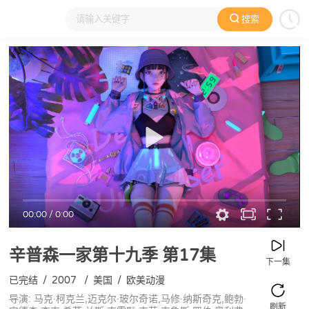
搜索
大家在看
日本动漫
国产动漫
欧美动漫
动漫电影
00:00
/
0:00
辛普森一家第十九季
第17集
下一集
已完结
/
2007
/
美国
/
欧美动漫
导演: 马克·柯克兰,迈克尔·玻尔奇诺,马修·纳斯奇克,鲍勃·
刷新