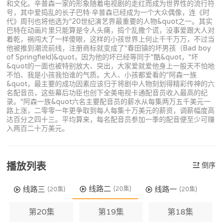
和文化。辛普森一家的形象随着电视剧的走红而成为世界性的流行符
号，其中爱捣乱的长子巴特·辛普森已经成为一个大众偶像，连《时
代》周刊也将他选为“20世纪演艺界最重要的人物&quot之一。其实
巴特在动画片里只能算是令人头痛，捣个乱撒个谎，没事爱跟大人对
着乾，祸闯大了一样傻眼，这样的小孩世界上何止千千万万，不过当
他被推到潮流前线，注册商标就变成了“春田镇的坏男孩（Bad boy
of Springfield)&quot，因为他的坏已经等同于“酷&quot，“坏
&quot的一面也被特别放大、突出，大家爱就爱他身上一股天不怕地
不怕、我是小孩我怕谁的气质。大人、小孩都爱看的“阿森一族
&quot，最主要的成功因素应该归于将剧中人物刻划得精彩传神的六
名配音员，这些幕后功臣也创下全美电视卡通配音员收入最高的纪
录。“阿森一族&quot六名主要配音员的薪水从每集两万五千美元一
路上涨，二零零一年更争取到每人每集十万美元的薪资，调薪幅度高
达百分之四十三。平均算来，每名配音员参加一季的配音便至少可赚
入两百二十万美元。
播放列表
倒序
线路二
线路三
线路一
(20集)
(20集)
(20集)
第20集
第19集
第18集