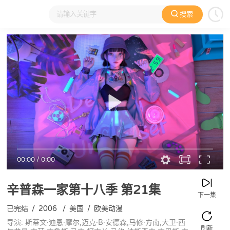
搜索
大家在看
日本动漫
国产动漫
欧美动漫
动漫电影
00:00
/
0:00
辛普森一家第十八季
第21集
下一集
已完结
/
2006
/
美国
/
欧美动漫
导演: 斯蒂文·迪恩·摩尔,迈克·B·安德森,马修·方南,大卫·西
刷新