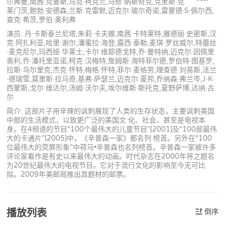
尔弗曼,南茜·克鲁斯,马克·柯克兰,马修·纳斯奇克,克里斯·克
莱门茨,鲍勃·安德森,兰斯·克雷默,迈克尔·玻尔奇诺,雷蒙德·S·佩尔西,
查克·希茨,罗伯·奥利弗
演员: 丹·卡斯泰兰尼塔,朱莉·卡夫娜,南茜·卡特莱特,雅德丽·史密斯,汉
克·阿扎利亚,哈里·谢尔,潘蜜拉·海登,露西·泰勒,麦琪·罗丝威尔,特蕾丝
·麦克尼尔,玛西娅·华莱士,卡尔·维耶德戈特,乔·曼特纳,迈克尔·因佩里
奥利,乔·潘托里亚诺,柯克·汉梅特,詹姆斯·海特菲尔德,罗伯特·图基罗,
拉斯·乌尔里克,杰克·怀特,梅格·怀特,菲尔·麦格劳,理查德·刘易斯,法兰
·德瑞雪,莫里斯·拉马奇,基弗·萨瑟兰,迈克尔·夏邦,乔纳森·弗兰岑,J·K·
西蒙斯,戈尔·维达尔,汤姆·沃尔夫,埃尔维斯·斯托克,夏野萨博,达纳·古
尔
简介: 这部片子用辛辣的讽刺展现了人类的生存状态，主要讽刺美国
中部的生活模式，以致更广泛的美国文 化、社会、甚至是电视本
身。在4频道的节目“100个最伟大的儿童节目”(2001)及“100部最伟
大的卡通片”(2005)中，《辛普森一家》都名列 榜首。另外在“100
位最伟大的荧屏形象”中荷马•辛普森也名列榜首。辛普森一家被许多
评论家看作是有史以来最伟大的动画。时代杂志在2000年将之题名
为20世纪最伟大的电视节目。它对于流行文化的影响至今无可比
拟。2009年美邮局推出其题材的邮票。
播放列表
倒序