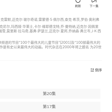
刷新
下一集
·克雷默,迈克尔·玻尔奇诺,雷蒙德·S·佩尔西,查克·希茨,罗伯·奥利弗
麦克尼尔,玛西娅·华莱士,卡尔·维耶德戈特,乔·曼特纳,迈克尔·因佩里
雪,莫里斯·拉马奇,基弗·萨瑟兰,迈克尔·夏邦,乔纳森·弗兰岑,J·K·西
节目“100个最伟大的儿童节目”(2001)及“100部最伟大的
看作是有史以来最伟大的动画。时代杂志在2000年将之题名 为20世
倒序
第20集
第17集