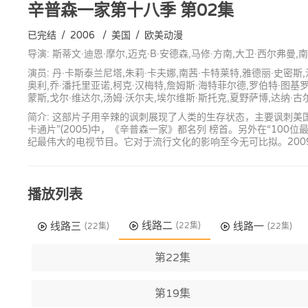
辛普森一家第十八季
第02集
已完结
/
2006
/
美国
/
欧美动漫
导演: 斯蒂文·迪恩·摩尔,迈克·B·安德森,马修·方南,大卫·西尔弗曼
演员: 丹·卡斯泰兰尼塔,朱莉·卡夫娜,南茜·卡特莱特,雅德丽·史密斯
奥利,乔·潘托里亚诺,柯克·汉梅特,詹姆斯·海特菲尔德,罗伯特·图基罗,
蒙斯,戈尔·维达尔,汤姆·沃尔夫,埃尔维斯·斯托克,夏野萨博,达纳·古
简介: 这部片子用辛辣的讽刺展现了人类的生存状态，主要讽刺美国中
卡通片”(2005)中，《辛普森一家》都名列 榜首。另外在“10
纪最伟大的电视节目。它对于流行文化的影响至今无可比拟。200
播放列表
线路二
线路三
线路一
(22集)
(22集)
(22集)
第22集
第19集