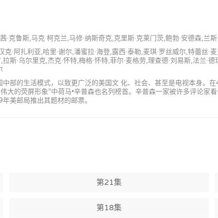
,南茜·克鲁斯,马克·柯克兰,马修·纳斯奇克,克里斯·克莱门茨,鲍勃·安德森,兰斯
,汉克·阿扎利亚,哈里·谢尔,潘蜜拉·海登,露西·泰勒,麦琪·罗丝威尔,特蕾丝·
拉斯·乌尔里克,杰克·怀特,梅格·怀特,菲尔·麦格劳,理查德·刘易斯,法兰·德瑞
尔
部的生活模式，以致更广泛的美国文 化、社会、甚至是电视本身。在4频道的
0位最伟大的荧屏形象”中荷马•辛普森也名列榜首。辛普森一家被许多评论家
9年美邮局推出其题材的邮票。
第21集
第18集