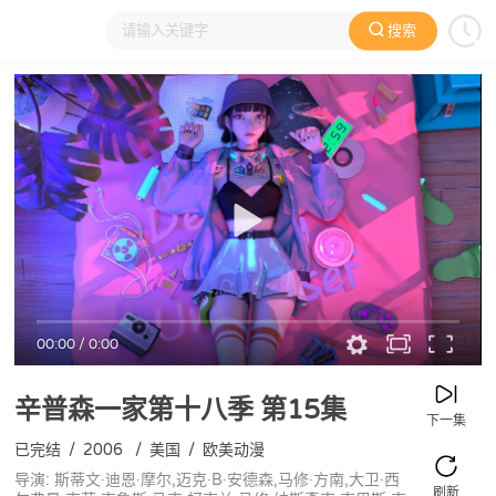
搜索
大家在看
日本动漫
国产动漫
欧美动漫
动漫电影
00:00
/
0:00
辛普森一家第十八季
第15集
下一集
已完结
/
2006
/
美国
/
欧美动漫
导演: 斯蒂文·迪恩·摩尔,迈克·B·安德森,马修·方南,大卫·西
刷新