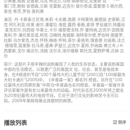
尔弗曼,南茜·克鲁斯,马克·柯克兰,马修·纳斯奇克,克里斯·克
莱门茨,鲍勃·安德森,兰斯·克雷默,迈克尔·玻尔奇诺,雷蒙德·S·佩尔西,
查克·希茨,罗伯·奥利弗
演员: 丹·卡斯泰兰尼塔,朱莉·卡夫娜,南茜·卡特莱特,雅德丽·史密斯,汉
克·阿扎利亚,哈里·谢尔,潘蜜拉·海登,露西·泰勒,麦琪·罗丝威尔,特蕾丝
·麦克尼尔,玛西娅·华莱士,卡尔·维耶德戈特,乔·曼特纳,迈克尔·因佩里
奥利,乔·潘托里亚诺,柯克·汉梅特,詹姆斯·海特菲尔德,罗伯特·图基罗,
拉斯·乌尔里克,杰克·怀特,梅格·怀特,菲尔·麦格劳,理查德·刘易斯,法兰
·德瑞雪,莫里斯·拉马奇,基弗·萨瑟兰,迈克尔·夏邦,乔纳森·弗兰岑,J·K·
西蒙斯,戈尔·维达尔,汤姆·沃尔夫,埃尔维斯·斯托克,夏野萨博,达纳·古
尔
简介: 这部片子用辛辣的讽刺展现了人类的生存状态，主要讽刺美国
中部的生活模式，以致更广泛的美国文 化、社会、甚至是电视本
身。在4频道的节目“100个最伟大的儿童节目”(2001)及“100部最伟
大的卡通片”(2005)中，《辛普森一家》都名列 榜首。另外在“100
位最伟大的荧屏形象”中荷马•辛普森也名列榜首。辛普森一家被许多
评论家看作是有史以来最伟大的动画。时代杂志在2000年将之题名
为20世纪最伟大的电视节目。它对于流行文化的影响至今无可比
拟。2009年美邮局推出其题材的邮票。
播放列表
倒序