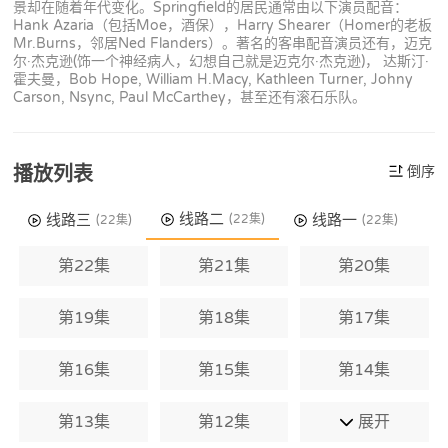
景却在随着年代变化。Springfield的居民通常由以下演员配音：
Hank Azaria（包括Moe，酒保），Harry Shearer（Homer的老板
Mr.Burns，邻居Ned Flanders）。著名的客串配音演员还有，迈克
尔·杰克逊(饰一个神经病人，幻想自己就是迈克尔·杰克逊)， 达斯汀·
霍夫曼，Bob Hope, William H.Macy, Kathleen Turner, Johny
Carson, Nsync, Paul McCarthey，甚至还有滚石乐队。
播放列表
倒序
线路二
线路三
线路一
(22集)
(22集)
(22集)
第22集
第21集
第20集
第19集
第18集
第17集
第16集
第15集
第14集
第13集
第12集
展开