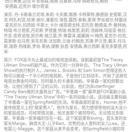
·西尔弗曼,迈克·B·安德森,南茜·克鲁斯,马修·纳斯奇克,鲍勃
·安德森,迈克尔·玻尔奇诺
演员: 丹·卡斯泰兰尼塔,朱莉·卡夫娜,南茜·卡特莱特,雅德丽·史密斯,汉
克·阿扎利亚,哈里·谢尔,潘蜜拉·海登,露西·泰勒,麦琪·罗丝威尔,特蕾丝
·麦克尼尔,玛西娅·华莱士,卡尔·维耶德戈特,亚历克·鲍德温,乔·曼特纳,
特瑞·布兰德索,丹尼斯·罗德曼,特瑞·格里恩,莉莉·汤姆林,玛丽亚·格拉
齐亚·库奇诺塔,凯尔希·格兰莫,乔·弗雷泽,威廉姆·H·梅西,麦克尔·约克,
莫里斯·拉马奇,安东尼奥·法加斯,兰迪·约翰逊,苏珊·萨兰登,戴夫·托马
斯,瑞奇·热维斯,罗伯·莱纳,理察·狄恩·安德森,弗兰西斯·麦克多蒙德,阿
米
简介: FOX迄今为止最成功的电视连续剧。该剧最初是The Tracey
Ullman Show的副产品，作为它的一分钟补白。 The Tracy Ullman
Show的执行制片人，James L. Brooks 和 Sam Simon觉得这些人
物可以做成一个半小时的电视剧，于是他们立刻动手，开始了这部在
电视台黄金时间段，历时最久的卡通系列剧。辛普森一家的频繁出
场，让他们得到了广泛的认同，比如说，他们为Butterfinger
Candy Bars做的大量商业广告。“辛普森一家”最早是FOX喜剧小品
“The Tracey Ullman Show”中的一系列动画小品，该动画主要刻画
了辛普森一家在Springfield的生活。辛普森家的家长，Homer,他不
是传统意义上的“居家男人”。他作为家长，努力想领导他的没大没小
的家庭成员，可经常情况是，他才是那个被领导的。无论情况多困
窘，辛普森一家幸福的住在一起。这个家庭里有loving，蓝头发的女
家长Marge，麻烦大王-儿子Bart，优秀的出人意料的女儿Lisa，还
有婴儿-Maggie。这个家庭从来不会变老，但Springfield小镇的背