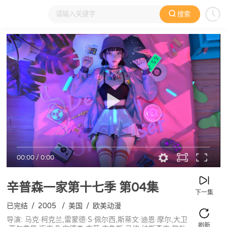
搜索
大家在看
日本动漫
国产动漫
欧美动漫
动漫电影
00:00
/
0:00
辛普森一家第十七季
第04集
下一集
已完结
/
2005
/
美国
/
欧美动漫
导演: 马克·柯克兰,雷蒙德·S·佩尔西,斯蒂文·迪恩·摩尔,大卫
刷新