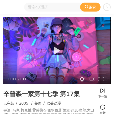
搜索
大家在看
日本动漫
国产动漫
欧美动漫
动漫电影
00:00
/
0:00
辛普森一家第十七季
第17集
下一集
已完结
/
2005
/
美国
/
欧美动漫
导演: 马克·柯克兰,雷蒙德·S·佩尔西,斯蒂文·迪恩·摩尔,大卫
刷新