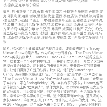
·西尔弗曼,迈克·B·安德森,南茜·克鲁斯,马修·纳斯奇克,鲍勃
·安德森,迈克尔·玻尔奇诺
演员: 丹·卡斯泰兰尼塔,朱莉·卡夫娜,南茜·卡特莱特,雅德丽·史密斯,汉
克·阿扎利亚,哈里·谢尔,潘蜜拉·海登,露西·泰勒,麦琪·罗丝威尔,特蕾丝
·麦克尼尔,玛西娅·华莱士,卡尔·维耶德戈特,亚历克·鲍德温,乔·曼特纳,
特瑞·布兰德索,丹尼斯·罗德曼,特瑞·格里恩,莉莉·汤姆林,玛丽亚·格拉
齐亚·库奇诺塔,凯尔希·格兰莫,乔·弗雷泽,威廉姆·H·梅西,麦克尔·约克,
莫里斯·拉马奇,安东尼奥·法加斯,兰迪·约翰逊,苏珊·萨兰登,戴夫·托马
斯,瑞奇·热维斯,罗伯·莱纳,理察·狄恩·安德森,弗兰西斯·麦克多蒙德,阿
米
简介: FOX迄今为止最成功的电视连续剧。该剧最初是The Tracey
Ullman Show的副产品，作为它的一分钟补白。 The Tracy Ullman
Show的执行制片人，James L. Brooks 和 Sam Simon觉得这些人
物可以做成一个半小时的电视剧，于是他们立刻动手，开始了这部在
电视台黄金时间段，历时最久的卡通系列剧。辛普森一家的频繁出
场，让他们得到了广泛的认同，比如说，他们为Butterfinger
Candy Bars做的大量商业广告。“辛普森一家”最早是FOX喜剧小品
“The Tracey Ullman Show”中的一系列动画小品，该动画主要刻画
了辛普森一家在Springfield的生活。辛普森家的家长，Homer,他不
是传统意义上的“居家男人”。他作为家长，努力想领导他的没大没小
的家庭成员，可经常情况是，他才是那个被领导的。无论情况多困
窘，辛普森一家幸福的住在一起。这个家庭里有loving，蓝头发的女
家长Marge，麻烦大王-儿子Bart，优秀的出人意料的女儿Lisa，还
有婴儿-Maggie。这个家庭从来不会变老，但Springfield小镇的背