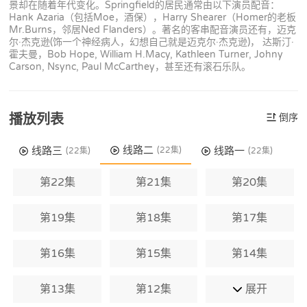
景却在随着年代变化。Springfield的居民通常由以下演员配音：
Hank Azaria（包括Moe，酒保），Harry Shearer（Homer的老板
Mr.Burns，邻居Ned Flanders）。著名的客串配音演员还有，迈克
尔·杰克逊(饰一个神经病人，幻想自己就是迈克尔·杰克逊)， 达斯汀·
霍夫曼，Bob Hope, William H.Macy, Kathleen Turner, Johny
Carson, Nsync, Paul McCarthey，甚至还有滚石乐队。
播放列表
倒序
线路二
线路三
线路一
(22集)
(22集)
(22集)
第22集
第21集
第20集
第19集
第18集
第17集
第16集
第15集
第14集
第13集
第12集
展开