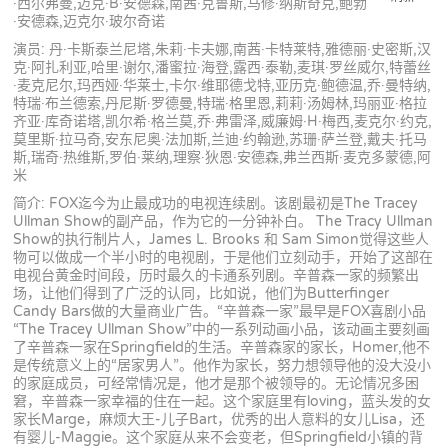
·西尔弗曼,迈克·B·安德森,南茜·克鲁斯,马修·纳斯奇克,鲍勃
·安德森,迈克尔·玻尔奇诺
演员: 丹·卡斯泰兰尼塔,朱莉·卡夫娜,南茜·卡特莱特,雅德丽·史密斯,汉
克·阿扎利亚,哈里·谢尔,潘蜜拉·海登,露西·泰勒,麦琪·罗丝威尔,特蕾丝
·麦克尼尔,玛西娅·华莱士,卡尔·维耶德戈特,亚历克·鲍德温,乔·曼特纳,
特瑞·布兰德索,丹尼斯·罗德曼,特瑞·格里恩,莉莉·汤姆林,玛丽亚·格拉
齐亚·库奇诺塔,凯尔希·格兰莫,乔·弗雷泽,威廉姆·H·梅西,麦克尔·约克,
莫里斯·拉马奇,安东尼奥·法加斯,兰迪·约翰逊,苏珊·萨兰登,戴夫·托马
斯,瑞奇·热维斯,罗伯·莱纳,理察·狄恩·安德森,弗兰西斯·麦克多蒙德,阿
米
简介: FOX迄今为止最成功的电视连续剧。该剧最初是The Tracey
Ullman Show的副产品，作为它的一分钟补白。 The Tracy Ullman
Show的执行制片人，James L. Brooks 和 Sam Simon觉得这些人
物可以做成一个半小时的电视剧，于是他们立刻动手，开始了这部在
电视台黄金时间段，历时最久的卡通系列剧。辛普森一家的频繁出
场，让他们得到了广泛的认同，比如说，他们为Butterfinger
Candy Bars做的大量商业广告。“辛普森一家”最早是FOX喜剧小品
“The Tracey Ullman Show”中的一系列动画小品，该动画主要刻画
了辛普森一家在Springfield的生活。辛普森家的家长，Homer,他不
是传统意义上的“居家男人”。他作为家长，努力想领导他的没大没小
的家庭成员，可经常情况是，他才是那个被领导的。无论情况多困
窘，辛普森一家幸福的住在一起。这个家庭里有loving，蓝头发的女
家长Marge，麻烦大王-儿子Bart，优秀的出人意料的女儿Lisa，还
有婴儿-Maggie。这个家庭从来不会变老，但Springfield小镇的背