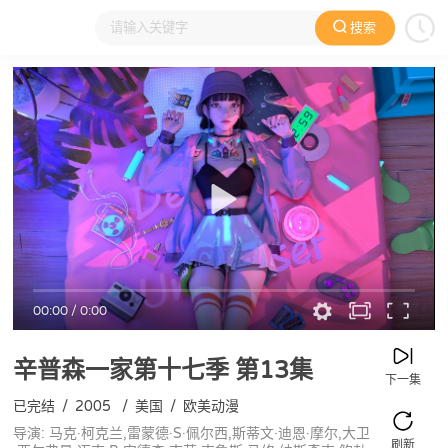
搜索
大家在看
日本动漫
国产动漫
欧美动漫
动漫电影
00:00
/
0:00
辛普森一家第十七季
第13集
下一集
已完结
/
2005
/
美国
/
欧美动漫
导演: 马克·柯克兰,雷蒙德·S·佩尔西,斯蒂文·迪恩·摩尔,大卫
刷新