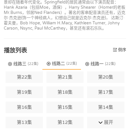
景却在随着年代变化。Springfield的居民通常由以下演员配音：
Hank Azaria（包括Moe，酒保），Harry Shearer（Homer的老板
Mr.Burns，邻居Ned Flanders）。著名的客串配音演员还有，迈克
尔·杰克逊(饰一个神经病人，幻想自己就是迈克尔·杰克逊)， 达斯汀·
霍夫曼，Bob Hope, William H.Macy, Kathleen Turner, Johny
Carson, Nsync, Paul McCarthey，甚至还有滚石乐队。
播放列表
倒序
线路二
线路三
线路一
(22集)
(22集)
(22集)
第22集
第21集
第20集
第19集
第18集
第17集
第16集
第15集
第14集
第13集
第12集
展开