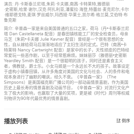
演员: 丹·卡斯泰兰尼塔,朱莉·卡夫娜,南茜·卡特莱特,雅德丽
·史密斯,哈里·谢尔,汉克·阿扎利亚,潘蜜拉·海登,特蕾丝·麦克尼尔,卡尔
·维耶德戈特,麦琪·罗丝威尔,玛西娅·华莱士,凯尔希·格兰莫,艾伯特·布
鲁克斯
简介: 辛普森一家是来自美国普通的五口之家，荷马（丹•卡斯泰兰尼
塔 Dan Castellaneta 配音）是春田镇核能工厂的安全检查员，母亲
马芝（朱莉•卡夫娜 Julie Kavner 配音）曾经是一个很有思想的女
性，自从嫁给荷马后渐渐地适应了主妇生活的定式。巴特（南茜•卡
特莱特 Nancy Cartwright 配音）是家中的长子，天性顽皮的巴特经
常爱玩一些恶作剧，以至于经常惹麻烦。妹妹丽莎（雅德丽•史密斯
Yeardley Smith 配音）是一个很聪明的孩子，同时还是素食主义
者，佛教徒，爵士乐。小女马姬是一个永远长不大的孩子。故事设定
于虚构小镇春田镇，从许多角度对美国的文化与社会、人的条件和电
视本身进行了幽默的嘲讽，经久不衰。《辛普森一家》（The
Simpsons）是美国福克斯广播公司的一部动画情景喜剧，作为美国
历史上最长寿的情景喜剧及动画节目，《辛普森一家》对流行文化产
生了极大的影响，也赢取了大量的奖项，更是被《时代》周刊等权威
刊物评为90年代最优秀的情景喜剧。
播放列表
倒序