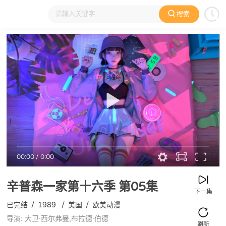
搜索
大家在看
日本动漫
国产动漫
欧美动漫
动漫电影
00:00
/
0:00
辛普森一家第十六季
第05集
下一集
已完结
/
1989
/
美国
/
欧美动漫
导演: 大卫·西尔弗曼,布拉德·伯德
刷新