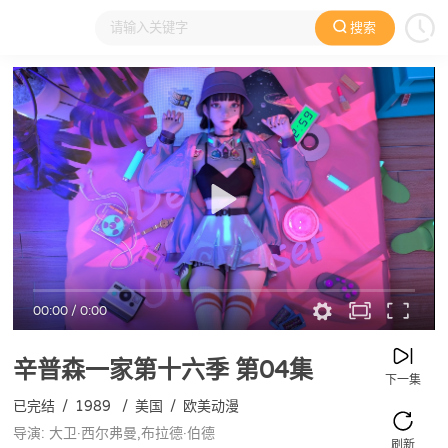
搜索
大家在看
日本动漫
国产动漫
欧美动漫
动漫电影
00:00
/
0:00
辛普森一家第十六季
第04集
下一集
已完结
/
1989
/
美国
/
欧美动漫
导演: 大卫·西尔弗曼,布拉德·伯德
刷新