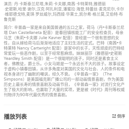
演员: 丹·卡斯泰兰尼塔,朱莉·卡夫娜,南茜·卡特莱特,雅德丽
·史密斯,哈里·谢尔,汉克·阿扎利亚,潘蜜拉·海登,特蕾丝·麦克尼尔,卡尔
·维耶德戈特,麦琪·罗丝威尔,玛西娅·华莱士,凯尔希·格兰莫,艾伯特·布
鲁克斯
简介: 辛普森一家是来自美国普通的五口之家，荷马（丹•卡斯泰兰尼
塔 Dan Castellaneta 配音）是春田镇核能工厂的安全检查员，母亲
马芝（朱莉•卡夫娜 Julie Kavner 配音）曾经是一个很有思想的女
性，自从嫁给荷马后渐渐地适应了主妇生活的定式。巴特（南茜•卡
特莱特 Nancy Cartwright 配音）是家中的长子，天性顽皮的巴特经
常爱玩一些恶作剧，以至于经常惹麻烦。妹妹丽莎（雅德丽•史密斯
Yeardley Smith 配音）是一个很聪明的孩子，同时还是素食主义
者，佛教徒，爵士乐。小女马姬是一个永远长不大的孩子。故事设定
于虚构小镇春田镇，从许多角度对美国的文化与社会、人的条件和电
视本身进行了幽默的嘲讽，经久不衰。《辛普森一家》（The
Simpsons）是美国福克斯广播公司的一部动画情景喜剧，作为美国
历史上最长寿的情景喜剧及动画节目，《辛普森一家》对流行文化产
生了极大的影响，也赢取了大量的奖项，更是被《时代》周刊等权威
刊物评为90年代最优秀的情景喜剧。
播放列表
倒序