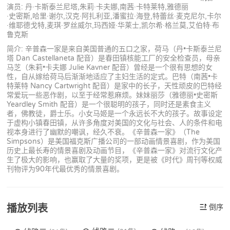
演员: 丹·卡斯泰兰尼塔,朱莉·卡夫娜,南茜·卡特莱特,雅德丽
·史密斯,哈里·谢尔,汉克·阿扎利亚,潘蜜拉·海登,特蕾丝·麦克尼尔,卡尔
·维耶德戈特,麦琪·罗丝威尔,玛西娅·华莱士,凯尔希·格兰莫,艾伯特·布
鲁克斯
简介: 辛普森一家是来自美国普通的五口之家，荷马（丹•卡斯泰兰尼
塔 Dan Castellaneta 配音）是春田镇核能工厂的安全检查员，母亲
马芝（朱莉•卡夫娜 Julie Kavner 配音）曾经是一个很有思想的女
性，自从嫁给荷马后渐渐地适应了主妇生活的定式。巴特（南茜•卡
特莱特 Nancy Cartwright 配音）是家中的长子，天性顽皮的巴特经
常爱玩一些恶作剧，以至于经常惹麻烦。妹妹丽莎（雅德丽•史密斯
Yeardley Smith 配音）是一个很聪明的孩子，同时还是素食主义
者，佛教徒，爵士乐。小女马姬是一个永远长不大的孩子。故事设定
于虚构小镇春田镇，从许多角度对美国的文化与社会、人的条件和电
视本身进行了幽默的嘲讽，经久不衰。《辛普森一家》（The
Simpsons）是美国福克斯广播公司的一部动画情景喜剧，作为美国
历史上最长寿的情景喜剧及动画节目，《辛普森一家》对流行文化产
生了极大的影响，也赢取了大量的奖项，更是被《时代》周刊等权威
刊物评为90年代最优秀的情景喜剧。
播放列表
倒序