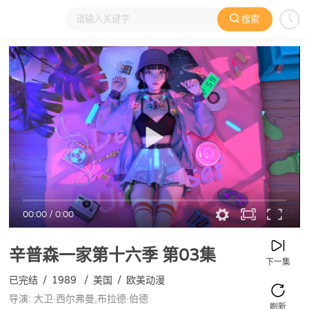
搜索
大家在看
日本动漫
国产动漫
欧美动漫
动漫电影
00:00
/
0:00
辛普森一家第十六季
第03集
下一集
已完结
/
1989
/
美国
/
欧美动漫
导演: 大卫·西尔弗曼,布拉德·伯德
刷新