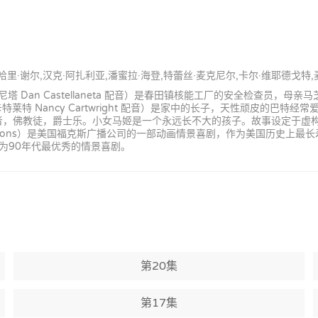
,哈里·谢尔,汉克·阿扎利亚,潘蜜拉·海登,特蕾丝·麦克尼尔,卡尔·维耶德戈特
an Castellaneta 配音）是春田镇核能工厂的安全检查员，母亲马芝（
特 Nancy Cartwright 配音）是家中的长子，天性顽皮的巴特
是素食主义者，佛教徒，爵士乐。小女马姬是一个永远长不大的孩子。故事设定
mpsons）是美国福克斯广播公司的一部动画情景喜剧，作为美国历史上
为90年代最优秀的情景喜剧。
第20集
第17集