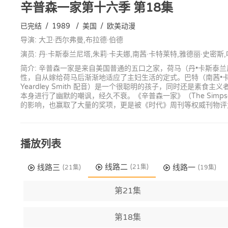
辛普森一家第十六季
第18集
已完结
/
1989
/
美国
/
欧美动漫
导演: 大卫·西尔弗曼,布拉德·伯德
演员: 丹·卡斯泰兰尼塔,朱莉·卡夫娜,南茜·卡特莱特,雅德丽·史密斯
简介: 辛普森一家是来自美国普通的五口之家，荷马（丹•卡斯泰兰尼塔 D
性，自从嫁给荷马后渐渐地适应了主妇生活的定式。巴特（南茜•卡特莱
Yeardley Smith 配音）是一个很聪明的孩子，同时还
本身进行了幽默的嘲讽，经久不衰。《辛普森一家》（The Si
的影响，也赢取了大量的奖项，更是被《时代》周刊等权威刊物评
播放列表
线路二
线路三
线路一
(21集)
(21集)
(19集)
第21集
第18集