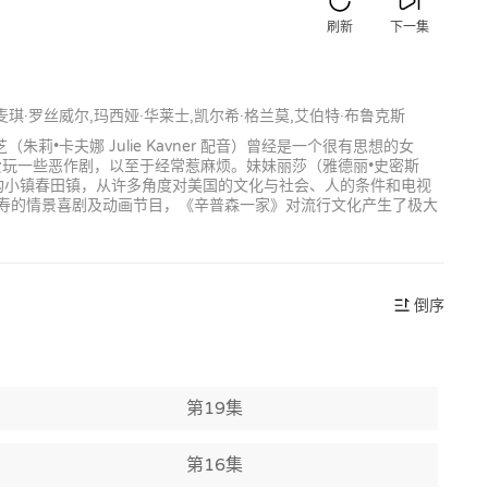
刷新
下一集
,麦琪·罗丝威尔,玛西娅·华莱士,凯尔希·格兰莫,艾伯特·布鲁克斯
朱莉•卡夫娜 Julie Kavner 配音）曾经是一个很有思想的女
经常爱玩一些恶作剧，以至于经常惹麻烦。妹妹丽莎（雅德丽•史密斯
于虚构小镇春田镇，从许多角度对美国的文化与社会、人的条件和电视
最长寿的情景喜剧及动画节目，《辛普森一家》对流行文化产生了极大
倒序
第19集
第16集