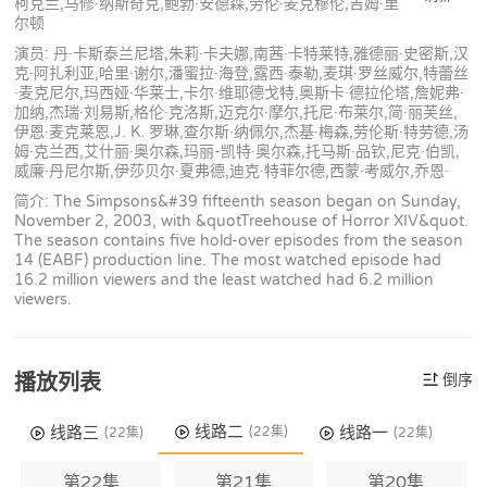
柯克兰,马修·纳斯奇克,鲍勃·安德森,劳伦·麦克穆伦,吉姆·里
尔顿
演员: 丹·卡斯泰兰尼塔,朱莉·卡夫娜,南茜·卡特莱特,雅德丽·史密斯,汉
克·阿扎利亚,哈里·谢尔,潘蜜拉·海登,露西·泰勒,麦琪·罗丝威尔,特蕾丝
·麦克尼尔,玛西娅·华莱士,卡尔·维耶德戈特,奥斯卡·德拉伦塔,詹妮弗·
加纳,杰瑞·刘易斯,格伦·克洛斯,迈克尔·摩尔,托尼·布莱尔,简·丽芙丝,
伊恩·麦克莱恩,J. K. 罗琳,查尔斯·纳佩尔,杰基·梅森,劳伦斯·特劳德,汤
姆·克兰西,艾什丽·奥尔森,玛丽-凯特·奥尔森,托马斯·品钦,尼克·伯凯,
威廉·丹尼尔斯,伊莎贝尔·夏弗德,迪克·特菲尔德,西蒙·考威尔,乔恩·
简介: The Simpsons&#39 fifteenth season began on Sunday,
November 2, 2003, with &quotTreehouse of Horror XIV&quot.
The season contains five hold-over episodes from the season
14 (EABF) production line. The most watched episode had
16.2 million viewers and the least watched had 6.2 million
viewers.
播放列表
倒序
线路二
线路三
线路一
(22集)
(22集)
(22集)
第22集
第21集
第20集