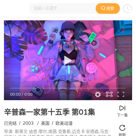
搜索
大家在看
日本动漫
国产动漫
欧美动漫
动漫电影
00:00
/
0:00
辛普森一家第十五季
第01集
下一集
已完结
/
2003
/
美国
/
欧美动漫
导演: 斯蒂文·迪恩·摩尔,南茜·克鲁斯,迈克·B·安德森,马克·
刷新