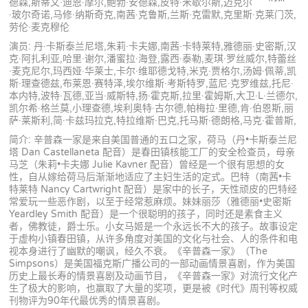
德森,斯蒂文·迪恩·摩尔,鲍勃·安德森,皮特·米歇尔斯,迈克尔
·玻尔奇诺,马修·纳斯奇克,南茜·克鲁斯,兰斯·克雷默,克里斯·克莱门茨,
劳伦·麦克穆伦
演员: 丹·卡斯泰兰尼塔,朱莉·卡夫娜,南茜·卡特莱特,雅德丽·史密斯,汉
克·阿扎利亚,哈里·谢尔,潘蜜拉·海登,露西·泰勒,麦琪·罗丝威尔,特蕾丝
·麦克尼尔,玛西娅·华莱士,卡尔·维耶德戈特,米克·贾格尔,汤姆·佩蒂,凯
斯·理查德兹,布莱恩·赛特泽,埃尔维斯·考斯特罗,蓝尼·克罗维兹,托尼·
本内特,波特·瓦德,亚当·威斯特,扬·霍克斯,拉里·霍姆斯,大卫·L·兰德尔,
凯尔希·格兰莫,小理查德,埃利奥特·古尔德,帕梅拉·里德,肯·伯恩斯,丽
萨·莱斯利,简·卡兹玛拉克,特拉维斯·巴克,托马斯·德朗格,马克·霍普斯,
简介: 辛普森一家是来自美国普通的五口之家，荷马（丹•卡斯泰兰尼
塔 Dan Castellaneta 配音）是春田镇核能工厂的安全检查员，母亲
马芝（朱莉•卡夫娜 Julie Kavner 配音）曾经是一个很有思想的女
性，自从嫁给荷马后渐渐地适应了主妇生活的定式。巴特（南茜•卡
特莱特 Nancy Cartwright 配音）是家中的长子，天性顽皮的巴特经
常爱玩一些恶作剧，以至于经常惹麻烦。妹妹丽莎（雅德丽•史密斯
Yeardley Smith 配音）是一个很聪明的孩子，同时还是素食主义
者，佛教徒，爵士乐。小女马姬是一个永远长不大的孩子。故事设定
于虚构小镇春田镇，从许多角度对美国的文化与社会、人的条件和电
视本身进行了幽默的嘲讽，经久不衰。《辛普森一家》（The
Simpsons）是美国福克斯广播公司的一部动画情景喜剧，作为美国
历史上最长寿的情景喜剧及动画节目，《辛普森一家》对流行文化产
生了极大的影响，也赢取了大量的奖项，更是被《时代》周刊等权威
刊物评为90年代最优秀的情景喜剧。