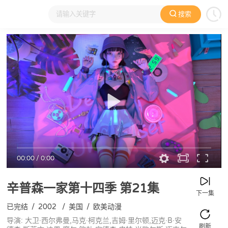
搜索
大家在看
日本动漫
国产动漫
欧美动漫
动漫电影
00:00
/
0:00
辛普森一家第十四季
第21集
下一集
已完结
/
2002
/
美国
/
欧美动漫
导演: 大卫·西尔弗曼,马克·柯克兰,吉姆·里尔顿,迈克·B·安
刷新