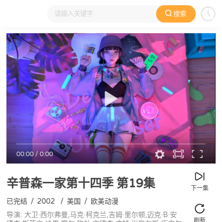
搜索
大家在看
日本动漫
国产动漫
欧美动漫
动漫电影
00:00
/
0:00
辛普森一家第十四季
第19集
下一集
已完结
/
2002
/
美国
/
欧美动漫
导演: 大卫·西尔弗曼,马克·柯克兰,吉姆·里尔顿,迈克·B·安
刷新