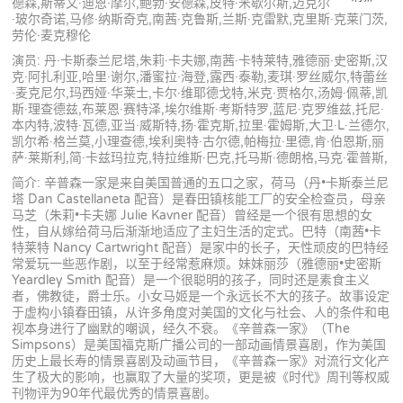
德森,斯蒂文·迪恩·摩尔,鲍勃·安德森,皮特·米歇尔斯,迈克尔
·玻尔奇诺,马修·纳斯奇克,南茜·克鲁斯,兰斯·克雷默,克里斯·克莱门茨,
劳伦·麦克穆伦
演员: 丹·卡斯泰兰尼塔,朱莉·卡夫娜,南茜·卡特莱特,雅德丽·史密斯,汉
克·阿扎利亚,哈里·谢尔,潘蜜拉·海登,露西·泰勒,麦琪·罗丝威尔,特蕾丝
·麦克尼尔,玛西娅·华莱士,卡尔·维耶德戈特,米克·贾格尔,汤姆·佩蒂,凯
斯·理查德兹,布莱恩·赛特泽,埃尔维斯·考斯特罗,蓝尼·克罗维兹,托尼·
本内特,波特·瓦德,亚当·威斯特,扬·霍克斯,拉里·霍姆斯,大卫·L·兰德尔,
凯尔希·格兰莫,小理查德,埃利奥特·古尔德,帕梅拉·里德,肯·伯恩斯,丽
萨·莱斯利,简·卡兹玛拉克,特拉维斯·巴克,托马斯·德朗格,马克·霍普斯,
简介: 辛普森一家是来自美国普通的五口之家，荷马（丹•卡斯泰兰尼
塔 Dan Castellaneta 配音）是春田镇核能工厂的安全检查员，母亲
马芝（朱莉•卡夫娜 Julie Kavner 配音）曾经是一个很有思想的女
性，自从嫁给荷马后渐渐地适应了主妇生活的定式。巴特（南茜•卡
特莱特 Nancy Cartwright 配音）是家中的长子，天性顽皮的巴特经
常爱玩一些恶作剧，以至于经常惹麻烦。妹妹丽莎（雅德丽•史密斯
Yeardley Smith 配音）是一个很聪明的孩子，同时还是素食主义
者，佛教徒，爵士乐。小女马姬是一个永远长不大的孩子。故事设定
于虚构小镇春田镇，从许多角度对美国的文化与社会、人的条件和电
视本身进行了幽默的嘲讽，经久不衰。《辛普森一家》（The
Simpsons）是美国福克斯广播公司的一部动画情景喜剧，作为美国
历史上最长寿的情景喜剧及动画节目，《辛普森一家》对流行文化产
生了极大的影响，也赢取了大量的奖项，更是被《时代》周刊等权威
刊物评为90年代最优秀的情景喜剧。