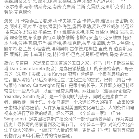
德森,斯蒂文·迪恩·摩尔,鲍勃·安德森,皮特·米歇尔斯,迈克尔
·玻尔奇诺,马修·纳斯奇克,南茜·克鲁斯,兰斯·克雷默,克里斯·克莱门茨,
劳伦·麦克穆伦
演员: 丹·卡斯泰兰尼塔,朱莉·卡夫娜,南茜·卡特莱特,雅德丽·史密斯,汉
克·阿扎利亚,哈里·谢尔,潘蜜拉·海登,露西·泰勒,麦琪·罗丝威尔,特蕾丝
·麦克尼尔,玛西娅·华莱士,卡尔·维耶德戈特,米克·贾格尔,汤姆·佩蒂,凯
斯·理查德兹,布莱恩·赛特泽,埃尔维斯·考斯特罗,蓝尼·克罗维兹,托尼·
本内特,波特·瓦德,亚当·威斯特,扬·霍克斯,拉里·霍姆斯,大卫·L·兰德尔,
凯尔希·格兰莫,小理查德,埃利奥特·古尔德,帕梅拉·里德,肯·伯恩斯,丽
萨·莱斯利,简·卡兹玛拉克,特拉维斯·巴克,托马斯·德朗格,马克·霍普斯,
简介: 辛普森一家是来自美国普通的五口之家，荷马（丹•卡斯泰兰尼
塔 Dan Castellaneta 配音）是春田镇核能工厂的安全检查员，母亲
马芝（朱莉•卡夫娜 Julie Kavner 配音）曾经是一个很有思想的女
性，自从嫁给荷马后渐渐地适应了主妇生活的定式。巴特（南茜•卡
特莱特 Nancy Cartwright 配音）是家中的长子，天性顽皮的巴特经
常爱玩一些恶作剧，以至于经常惹麻烦。妹妹丽莎（雅德丽•史密斯
Yeardley Smith 配音）是一个很聪明的孩子，同时还是素食主义
者，佛教徒，爵士乐。小女马姬是一个永远长不大的孩子。故事设定
于虚构小镇春田镇，从许多角度对美国的文化与社会、人的条件和电
视本身进行了幽默的嘲讽，经久不衰。《辛普森一家》（The
Simpsons）是美国福克斯广播公司的一部动画情景喜剧，作为美国
历史上最长寿的情景喜剧及动画节目，《辛普森一家》对流行文化产
生了极大的影响，也赢取了大量的奖项，更是被《时代》周刊等权威
刊物评为90年代最优秀的情景喜剧。