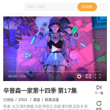
搜索
大家在看
日本动漫
国产动漫
欧美动漫
动漫电影
00:00
/
0:00
辛普森一家第十四季
第17集
下一集
已完结
/
2002
/
美国
/
欧美动漫
导演: 大卫·西尔弗曼,马克·柯克兰,吉姆·里尔顿,迈克·B·安
刷新