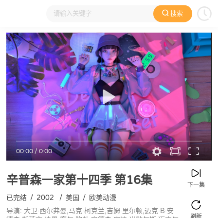
搜索
大家在看
日本动漫
国产动漫
欧美动漫
动漫电影
00:00
/
0:00
辛普森一家第十四季
第16集
下一集
已完结
/
2002
/
美国
/
欧美动漫
导演: 大卫·西尔弗曼,马克·柯克兰,吉姆·里尔顿,迈克·B·安
刷新