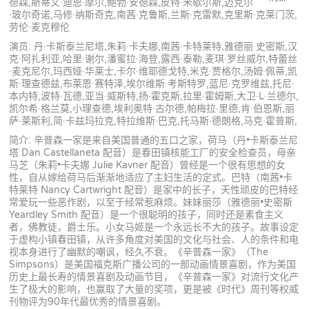
德森,斯蒂文·迪恩·摩尔,鲍勃·安德森,皮特·米歇尔斯,迈克尔
·玻尔奇诺,马修·纳斯奇克,南茜·克鲁斯,兰斯·克雷默,克里斯·克莱门茨,
劳伦·麦克穆伦
演员: 丹·卡斯泰兰尼塔,朱莉·卡夫娜,南茜·卡特莱特,雅德丽·史密斯,汉
克·阿扎利亚,哈里·谢尔,潘蜜拉·海登,露西·泰勒,麦琪·罗丝威尔,特蕾丝
·麦克尼尔,玛西娅·华莱士,卡尔·维耶德戈特,米克·贾格尔,汤姆·佩蒂,凯
斯·理查德兹,布莱恩·赛特泽,埃尔维斯·考斯特罗,蓝尼·克罗维兹,托尼·
本内特,波特·瓦德,亚当·威斯特,扬·霍克斯,拉里·霍姆斯,大卫·L·兰德尔,
凯尔希·格兰莫,小理查德,埃利奥特·古尔德,帕梅拉·里德,肯·伯恩斯,丽
萨·莱斯利,简·卡兹玛拉克,特拉维斯·巴克,托马斯·德朗格,马克·霍普斯,
简介: 辛普森一家是来自美国普通的五口之家，荷马（丹•卡斯泰兰尼
塔 Dan Castellaneta 配音）是春田镇核能工厂的安全检查员，母亲
马芝（朱莉•卡夫娜 Julie Kavner 配音）曾经是一个很有思想的女
性，自从嫁给荷马后渐渐地适应了主妇生活的定式。巴特（南茜•卡
特莱特 Nancy Cartwright 配音）是家中的长子，天性顽皮的巴特经
常爱玩一些恶作剧，以至于经常惹麻烦。妹妹丽莎（雅德丽•史密斯
Yeardley Smith 配音）是一个很聪明的孩子，同时还是素食主义
者，佛教徒，爵士乐。小女马姬是一个永远长不大的孩子。故事设定
于虚构小镇春田镇，从许多角度对美国的文化与社会、人的条件和电
视本身进行了幽默的嘲讽，经久不衰。《辛普森一家》（The
Simpsons）是美国福克斯广播公司的一部动画情景喜剧，作为美国
历史上最长寿的情景喜剧及动画节目，《辛普森一家》对流行文化产
生了极大的影响，也赢取了大量的奖项，更是被《时代》周刊等权威
刊物评为90年代最优秀的情景喜剧。