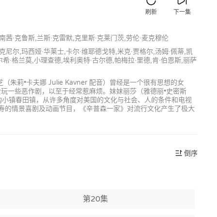
刷新
下一集
,南茜·克鲁斯,兰斯·克雷默,克里斯·克莱门茨,劳伦·麦克穆伦
麦克尼尔,玛西娅·华莱士,卡尔·维耶德戈特,米克·贾格尔,汤姆·佩蒂,凯
凯尔希·格兰莫,小理查德,埃利奥特·古尔德,帕梅拉·里德,肯·伯恩斯,丽萨
朱莉•卡夫娜 Julie Kavner 配音）曾经是一个很有思想的女
经常爱玩一些恶作剧，以至于经常惹麻烦。妹妹丽莎（雅德丽•史密斯
于虚构小镇春田镇，从许多角度对美国的文化与社会、人的条件和电视
最长寿的情景喜剧及动画节目，《辛普森一家》对流行文化产生了极大
倒序
第20集