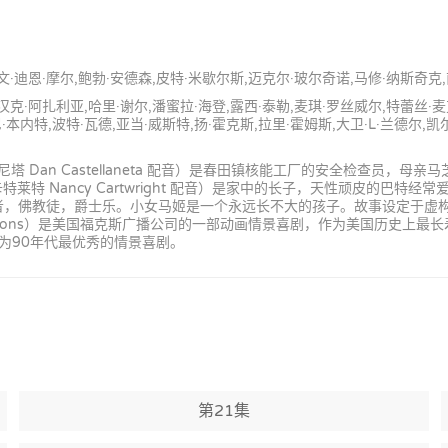
蒂文·迪恩·摩尔,鲍勃·安德森,皮特·米歇尔斯,迈克尔·玻尔奇诺,马修·纳斯奇克
汉克·阿扎利亚,哈里·谢尔,潘蜜拉·海登,露西·泰勒,麦琪·罗丝威尔,特蕾丝·
本内特,波特·瓦德,亚当·威斯特,扬·霍克斯,拉里·霍姆斯,大卫·L·兰德尔,
an Castellaneta 配音）是春田镇核能工厂的安全检查员，母亲马芝（
特 Nancy Cartwright 配音）是家中的长子，天性顽皮的巴特
是素食主义者，佛教徒，爵士乐。小女马姬是一个永远长不大的孩子。故事设定
mpsons）是美国福克斯广播公司的一部动画情景喜剧，作为美国历史上
为90年代最优秀的情景喜剧。
第21集