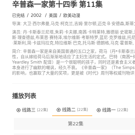
辛普森一家第十四季
第11集
已完结
/
2002
/
美国
/
欧美动漫
导演: 大卫·西尔弗曼,马克·柯克兰,吉姆·里尔顿,迈克·B·安德森,斯
演员: 丹·卡斯泰兰尼塔,朱莉·卡夫娜,南茜·卡特莱特,雅德丽·史密斯,
斯·理查德兹,布莱恩·赛特泽,埃尔维斯·考斯特罗,蓝尼·克罗维兹,托尼·
·莱斯利,简·卡兹玛拉克,特拉维斯·巴克,托马斯·德朗格,马克·霍普斯,
简介: 辛普森一家是来自美国普通的五口之家，荷马（丹•卡斯泰兰尼塔 D
性，自从嫁给荷马后渐渐地适应了主妇生活的定式。巴特（南茜•卡特莱
Yeardley Smith 配音）是一个很聪明的孩子，同时还
本身进行了幽默的嘲讽，经久不衰。《辛普森一家》（The Si
的影响，也赢取了大量的奖项，更是被《时代》周刊等权威刊物评
播放列表
线路二
线路三
线路一
(22集)
(22集)
(22集)
第22集