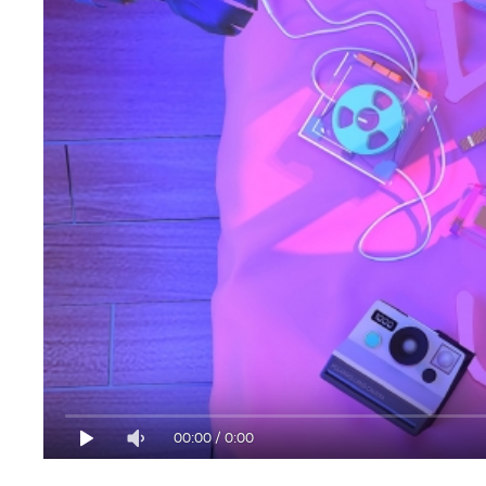
00:00
/
0:00