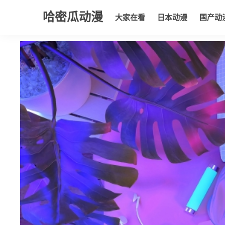
哈密瓜动漫
大家在看
日本动漫
国产动
大家在看
日本动漫
国产动漫
欧美动漫
动漫