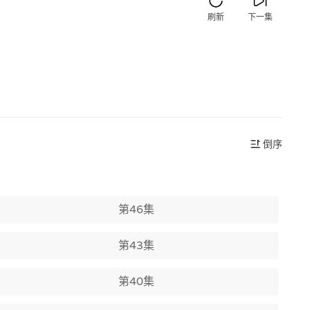
刷新
下一集
倒序
第46集
第43集
第40集