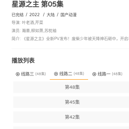
星源之主
第05集
已完结
/
2022
/
大陆
/
国产动漫
导演: 叶老酒,芹菜
演员: 瀚墨,柳如萧,苏枕袖
简介: 《星源之主》全新PV发布！废柴少年被天降神石砸中，开
播放列表
线路二
线路三
线路一
(48集)
(48集)
(48集)
第48集
第45集
第42集