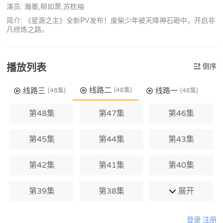
演员: 瀚墨,柳如萧,苏枕袖
简介: 《星源之主》全新PV发布！废柴少年被天降神石砸中，开启非
凡修炼之路。
播放列表
倒序
线路二
线路三
线路一
(48集)
(48集)
(48集)
第48集
第47集
第46集
第45集
第44集
第43集
第42集
第41集
第40集
第39集
第38集
展开
登录
注册