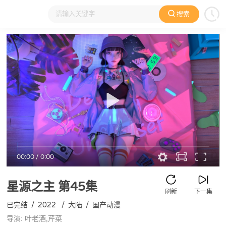
搜索
大家在看
日本动漫
国产动漫
欧美动漫
动漫电影
00:00
/
0:00
星源之主
第45集
刷新
下一集
已完结
/
2022
/
大陆
/
国产动漫
导演: 叶老酒,芹菜