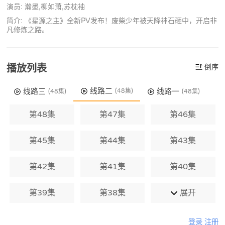
演员: 瀚墨,柳如萧,苏枕袖
简介: 《星源之主》全新PV发布！废柴少年被天降神石砸中，开启非
凡修炼之路。
播放列表
倒序
线路二
线路三
线路一
(48集)
(48集)
(48集)
第48集
第47集
第46集
第45集
第44集
第43集
第42集
第41集
第40集
第39集
第38集
展开
登录
注册