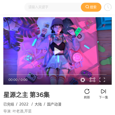
搜索
大家在看
日本动漫
国产动漫
欧美动漫
动漫电影
00:00
/
0:00
星源之主
第36集
刷新
下一集
已完结
/
2022
/
大陆
/
国产动漫
导演: 叶老酒,芹菜