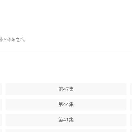
启非凡修炼之路。
第47集
第44集
第41集