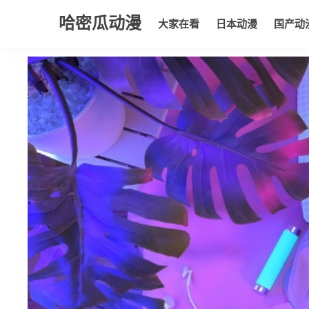
哈密瓜动漫
大家在看
日本动漫
国产动
大家在看
日本动漫
国产动漫
欧美动漫
动漫