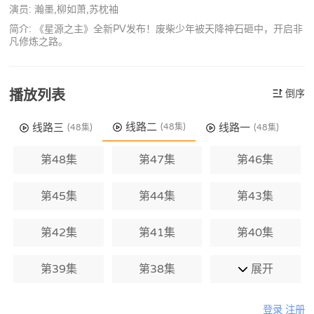
演员: 瀚墨,柳如萧,苏枕袖
简介: 《星源之主》全新PV发布！废柴少年被天降神石砸中，开启非
凡修炼之路。
播放列表
倒序
线路二
线路三
线路一
(48集)
(48集)
(48集)
第48集
第47集
第46集
第45集
第44集
第43集
第42集
第41集
第40集
第39集
第38集
展开
登录
注册