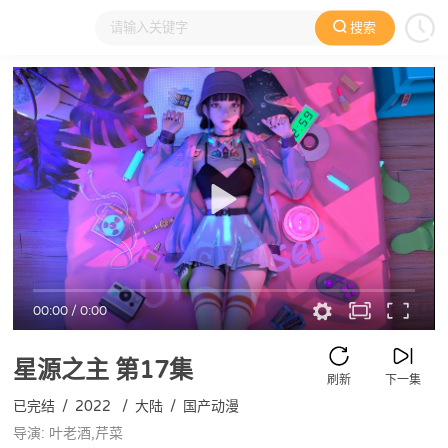
搜索
大家在看
日本动漫
国产动漫
欧美动漫
动漫电影
00:00
/
0:00
星源之主
第17集
刷新
下一集
已完结
/
2022
/
大陆
/
国产动漫
导演: 叶老酒,芹菜