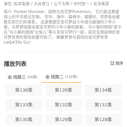
演员: 松本梨香 / 大谷育江 / 山下大辉 / 中村悠一 / 花泽香菜
简介: Pocket Monster，简称为宝可梦Pokemon。 它们是这颗星
球上的不可思议生物。 空中、海中、森林中、城镇中，世界各处都
能见到它们的身影。 这是期望在宝可梦战斗中成为最强的少年小
智，与梦想收服全部宝可梦的少年小豪的故事。 与小智的搭档“皮卡
丘”与小豪的搭档“炎兔儿”等众多宝可梦们一起，前往无限延伸的宝
可梦世界的冒险就要开始了。 朝着梦想与冒险的宝可梦世界
Let&#39s Go！
播放列表
倒序
线路二
线路三
(136集)
(48集)
第136集
第135集
第134集
第133集
第132集
第131集
第130集
第129集
第128集