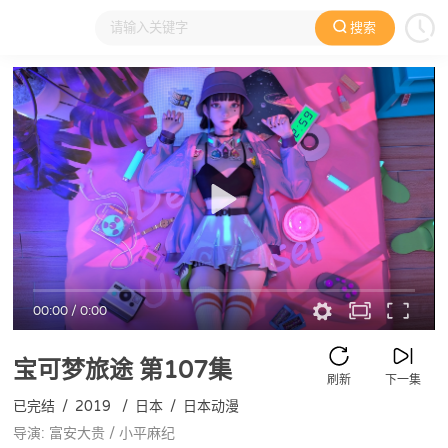
搜索
大家在看
日本动漫
国产动漫
欧美动漫
动漫电影
00:00
/
0:00
宝可梦旅途
第107集
刷新
下一集
已完结
/
2019
/
日本
/
日本动漫
导演: 富安大贵 / 小平麻纪