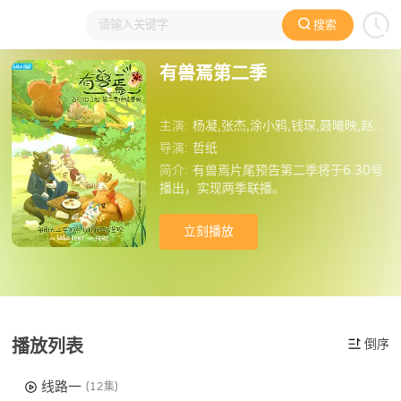
搜索
大家在看
日本动漫
国产动漫
欧美动漫
动漫电影
有兽焉第二季
主演:
杨凝,张杰,涂小鸦,钱琛,聂曦映,赵熠彤
导演:
哲纸
简介:
有兽焉片尾预告第二季将于6.30号
播出，实现两季联播。
立刻播放
播放列表
倒序
线路一
(12集)