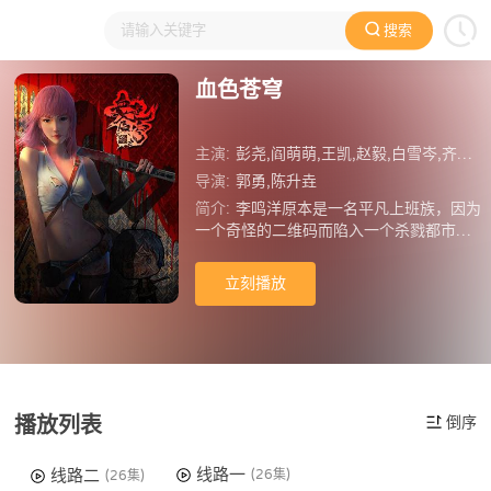
搜索
大家在看
日本动漫
国产动漫
欧美动漫
动漫电影
血色苍穹
主演:
彭尧,阎萌萌,王凯,赵毅,白雪岑,齐斯伽,徐佳琦,杨默,褚珺,孟宇
导演:
郭勇,陈升垚
简介:
李鸣洋原本是一名平凡上班族，因为
一个奇怪的二维码而陷入一个杀戮都市。
在这里所有人都被迫参与到一场追杀与被
杀的生存游戏中。在找寻逃出这个城市的
立刻播放
出路过程中，整个事件的幕后黑手也一步
步浮出水面。
播放列表
倒序
线路一
线路二
(26集)
(26集)