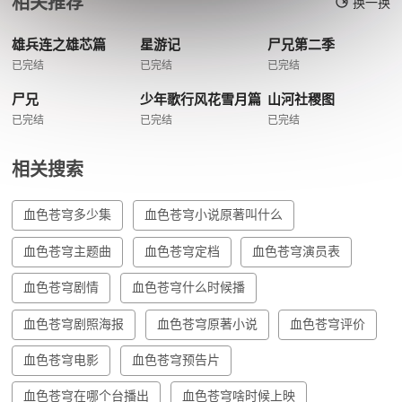
相关推荐
换一换
雄兵连之雄芯篇
星游记
尸兄第二季
已完结
已完结
已完结
尸兄
少年歌行风花雪月篇
山河社稷图
已完结
已完结
已完结
相关搜索
血色苍穹多少集
血色苍穹小说原著叫什么
血色苍穹主题曲
血色苍穹定档
血色苍穹演员表
血色苍穹剧情
血色苍穹什么时候播
血色苍穹剧照海报
血色苍穹原著小说
血色苍穹评价
血色苍穹电影
血色苍穹预告片
血色苍穹在哪个台播出
血色苍穹啥时候上映